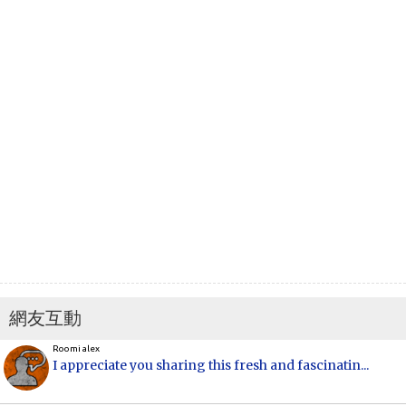
網友互動
Roomi alex
I appreciate you sharing this fresh and fascinatin...