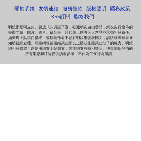
非华夏民族！坚决反对英香港纳入中国版图，有辱华夏...
關於明鏡
友情連結
服務條款
版權聲明
隱私政策
Marlymhihi
面向大海，春暖花开 ...
RSS訂閱
聯絡我們
明鏡網是獨立的、開放式的資訊平臺，歡迎網友自由發貼，網友自行發佈的
書面文章、圖片、錄音、錄影等，只代表上貼者個人意見並承擔相關責任。
Anonymous
如發現上貼稿件侵權，或原稿作者不願在明鏡網發表圖文，請版權擁有者通
《海葬 · 爱的归宿》 冰一样激烈的爱 黑一样遥远的爱 海一样
知明鏡網處理。明鏡網保留拒絕某些網友上貼或刪除某些貼子的權力。明鏡
深沉的爱 天一样高广的爱 一个丈夫对妻...
網相關媒體可以使用網友上帖圖文，除非網友有特別聲明。明鏡網所發佈的
所有消息和評論僅供讀者參考，不作為任何行為建議。
Anonymous
那些自由飞舞的灵魂，总是让逐渐安于现状的我们惭愧，不
安而又沉默……先生走好！
Anonymous
《惩罚》 你要死在自由之邦 就让你死无葬身之地 你呼吁落实
宪法 就把你落实到牢监禁闭 你爱妻如痴如...
Anonymous
《海葬 · 爱的归宿》 冰一样激烈的爱 黑一样遥远的爱 海一样
深沉的爱 天一样高广的爱 一个丈夫对妻...
Anonymous
《致刘霞》 因为爱 海波之上 有玫瑰泡沫浪漫 因为爱 晓波之
上 有霞光永远璀璨 因为爱 自由之魂 此...