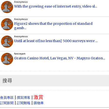
Anonymous
With the growing ease of internet entry, video sl...
Anonymous
Figure2 shows that the proportion of standard
gamb...
Anonymous
Until at least of|no less than} 5000 surveys were ...
fancieyam
Graton Casino Hotel, Las Vegas, NV - Mapyro Graton...
Anonymous
How to make money online, how to make money
online...
搜尋
Cecilia
When Vancouver and Toronto real estate prices
激賞
dram...
|
|
會員專區
撰寫博客
|
|
訂閱新聞
訂閱郵報
購物車
Anonymous