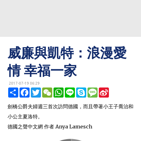
威廉與凱特：浪漫愛
情 幸福一家
2017-07-19 06:29
明鏡網 http://mingjingnews.com
分
F
T
W
W
L
S
M
S
享
a
w
e
h
i
k
e
i
c
i
C
a
n
y
s
n
e
t
h
t
e
p
s
a
劍橋公爵夫婦週三首次訪問德國，而且帶著小王子喬治和
b
t
a
s
e
a
W
o
e
t
A
g
e
小公主夏洛特。
o
r
p
e
i
k
p
b
德國之聲中文網 作者 Anya Lamesch
o