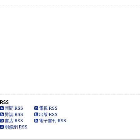
Like
Anonymous
Heya i am for the first time here. I came across t...
Oliver Jones
This is very interesting, You are a very skilled b...
Anonymous
一路走好 你在天之灵一定要让共党倒台！
Anonymous
走好
RSS
Anonymous
新聞 RSS
電視 RSS
別太自信，自以為是華夏血統，可能只是蒙人，看人看歷史
雜誌 RSS
出版 RSS
要客觀些，不是前朝無能，也用不了割.你還有看看這...
書店 RSS
電子書刊 RSS
明鏡網 RSS
黄永南
本人大陆公民，一直不愿接受英香港人纳入中国，英香港人