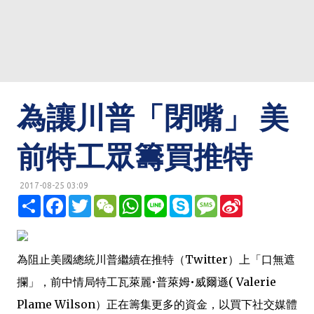
為讓川普「閉嘴」 美
前特工眾籌買推特
2017-08-25 03:09
明鏡網 http://mingjingnews.com
分
F
T
W
W
L
S
M
S
享
a
w
e
h
i
k
e
i
c
i
C
a
n
y
s
n
e
t
h
t
e
p
s
a
b
t
a
s
e
a
W
o
e
t
A
g
e
為阻止美國總統川普繼續在推特（Twitter）上「口無遮
o
r
p
e
i
k
p
b
攔」，前中情局特工瓦萊麗•普萊姆•威爾遜( Valerie
o
Plame Wilson）正在籌集更多的資金，以買下社交媒體