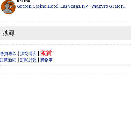
fancieyam
Graton Casino Hotel, Las Vegas, NV - Mapyro Graton...
Anonymous
How to make money online, how to make money
online...
搜尋
Cecilia
When Vancouver and Toronto real estate prices
激賞
dram...
|
|
會員專區
撰寫博客
|
|
訂閱新聞
訂閱郵報
購物車
Anonymous
Like
Anonymous
Heya i am for the first time here. I came across t...
Oliver Jones
This is very interesting, You are a very skilled b...
Anonymous
一路走好 你在天之灵一定要让共党倒台！