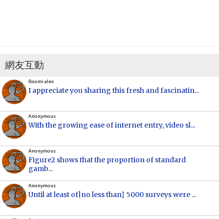
網友互動
Roomi alex
I appreciate you sharing this fresh and fascinatin...
Anonymous
With the growing ease of internet entry, video sl...
Anonymous
Figure2 shows that the proportion of standard
gamb...
Anonymous
Until at least of|no less than} 5000 surveys were ...