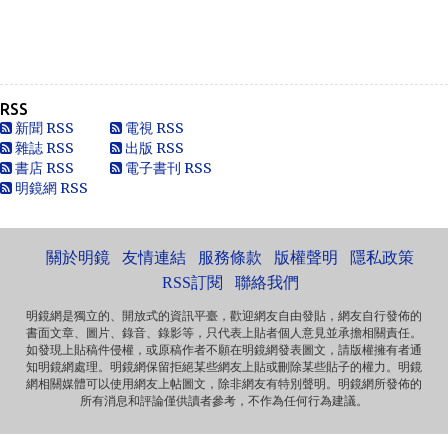
Anonymous
走好
RSS
Anonymous
新聞 RSS
電視 RSS
別太自信，自以為是華夏血統，可能只是蒙人，看人看歷史
雜誌 RSS
出版 RSS
要客觀些，不是前朝無能，也用不了割.你還有看看這...
書店 RSS
電子書刊 RSS
明鏡網 RSS
黄永南
本人大陆公民，一直不愿接受英香港人纳入中国，英香港人
非华夏民族！坚决反对英香港纳入中国版图，有辱华夏...
關於明鏡
友情連結
服務條款
版權聲明
隱私政策
Marlymhihi
面向大海，春暖花开 ...
RSS訂閱
聯絡我們
明鏡網是獨立的、開放式的資訊平臺，歡迎網友自由發貼，網友自行發佈的
書面文章、圖片、錄音、錄影等，只代表上貼者個人意見並承擔相關責任。
Anonymous
如發現上貼稿件侵權，或原稿作者不願在明鏡網發表圖文，請版權擁有者通
《海葬 · 爱的归宿》 冰一样激烈的爱 黑一样遥远的爱 海一样
知明鏡網處理。明鏡網保留拒絕某些網友上貼或刪除某些貼子的權力。明鏡
深沉的爱 天一样高广的爱 一个丈夫对妻...
網相關媒體可以使用網友上帖圖文，除非網友有特別聲明。明鏡網所發佈的
所有消息和評論僅供讀者參考，不作為任何行為建議。
Anonymous
那些自由飞舞的灵魂，总是让逐渐安于现状的我们惭愧，不
安而又沉默……先生走好！