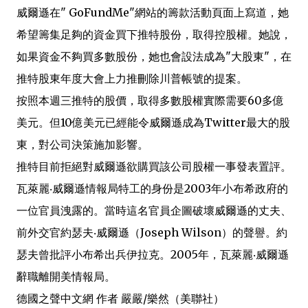
威爾遜在" GoFundMe"網站的籌款活動頁面上寫道，她
希望籌集足夠的資金買下推特股份，取得控股權。她說，
如果資金不夠買多數股份，她也會設法成為"大股東"，在
推特股東年度大會上力推刪除川普帳號的提案。
按照本週三推特的股價，取得多數股權實際需要60多億
美元。但10億美元已經能令威爾遜成為Twitter最大的股
東，對公司決策施加影響。
推特目前拒絕對威爾遜欲購買該公司股權一事發表置評。
瓦萊麗‧威爾遜情報局特工的身份是2003年小布希政府的
一位官員洩露的。當時這名官員企圖破壞威爾遜的丈夫、
前外交官約瑟夫‧威爾遜（Joseph Wilson）的聲譽。約
瑟夫曾批評小布希出兵伊拉克。2005年，瓦萊麗‧威爾遜
辭職離開美情報局。
德國之聲中文網 作者 嚴嚴/樂然（美聯社）