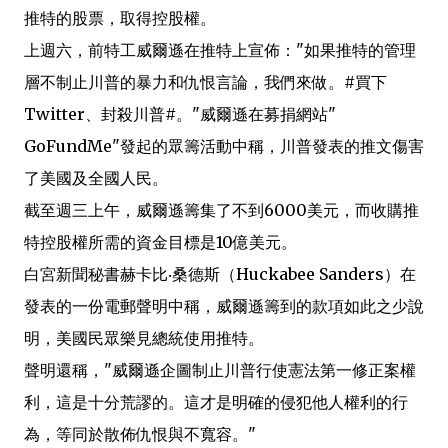
推特的股票，取得控股權。
上週六，前特工威爾遜在推特上宣佈："如果推特的管理
層不制止川普的暴力和仇恨言論，我們來做。#買下
Twitter、封殺川普#。"威爾遜在募捐網站"
GoFundMe"發起的眾籌活動中稱，川普發表的推文傷害
了美國及全國人民。
截至週三上午，威爾遜籌集了不到6000美元，而收購推
特控股權所需的資金目標是10億美元。
白宮新聞秘書赫卡比‧桑德斯（Huckabee Sanders）在
發表的一份電郵聲明中稱，威爾遜籌到的款項如此之少說
明，美國民眾樂見總統使用推特。
聲明還稱，"威爾遜企圖制止川普行使憲法第一修正案權
利，這是十分荒謬的。這才是明確的侵犯他人權利的行
為，等同於散佈仇恨與不寬容。"