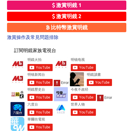
激賞明鏡 1
激賞明鏡 2
比特幣激賞明鏡
激賞操作及常見問題排除
訂閱明鏡家族電視台