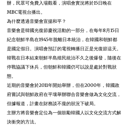
辦，民眾可免費入場觀看，演唱會實況將於15日晚在
MBC電視台播出。
為什麼透過音樂會宣揚和平？
音樂會是韓國光復節慶祝活動的一部分，在每年8月15日
紀念朝鮮半島在1945年脫離日本統治，在韓國和朝鮮都
是國定假日。演唱會預訂的電視轉播日正是光復節這天。
韓戰在日本結束朝鮮半島殖民統治不久之後爆發，隨後在
停戰協議下休兵，但朝鮮和韓國仍可以說是處於對戰狀
態。
近期的音樂會於2011年開始舉辦，但在2000年，韓國政
府嘗試與朝鮮政府在平壤舉辦聯合音樂會做為文化交流，
但據報道，計畫在財務談不攏的狀況下破局。
主辦方將音樂會定位為一個鼓勵韓國人以文化交流方式解
決衝突的方法。