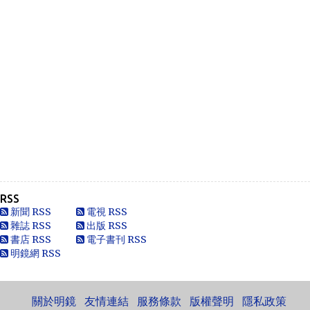
Anonymous
Heya i am for the first time here. I came across t...
Oliver Jones
This is very interesting, You are a very skilled b...
Anonymous
一路走好 你在天之灵一定要让共党倒台！
Anonymous
走好
RSS
Anonymous
新聞 RSS
電視 RSS
別太自信，自以為是華夏血統，可能只是蒙人，看人看歷史
雜誌 RSS
出版 RSS
要客觀些，不是前朝無能，也用不了割.你還有看看這...
書店 RSS
電子書刊 RSS
明鏡網 RSS
黄永南
本人大陆公民，一直不愿接受英香港人纳入中国，英香港人
非华夏民族！坚决反对英香港纳入中国版图，有辱华夏...
關於明鏡
友情連結
服務條款
版權聲明
隱私政策
Marlymhihi