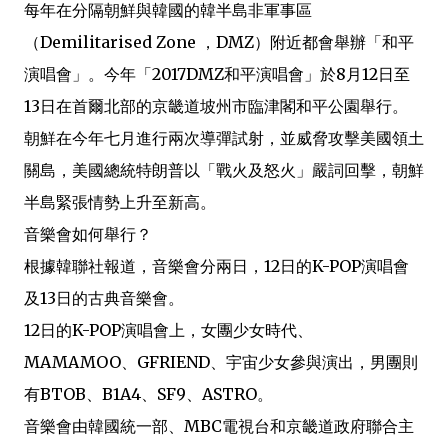
k
p
b
每年在分隔朝鮮與韓國的韓半島非軍事區
o
（Demilitarised Zone ，DMZ）附近都會舉辦「和平
演唱會」。今年「2017DMZ和平演唱會」於8月12日至
13日在首爾北部的京畿道坡州市臨津閣和平公園舉行。
朝鮮在今年七月進行兩次導彈試射，並威脅攻擊美國領土
關島，美國總統特朗普以「戰火及怒火」嚴詞回擊，朝鮮
半島緊張情勢上升至新高。
音樂會如何舉行？
根據韓聯社報道，音樂會分兩日，12日的K-POP演唱會
及13日的古典音樂會。
12日的K-POP演唱會上，女團少女時代、
MAMAMOO、GFRIEND、宇宙少女參與演出，男團則
有BTOB、B1A4、SF9、ASTRO。
音樂會由韓國統一部、MBC電視台和京畿道政府聯合主