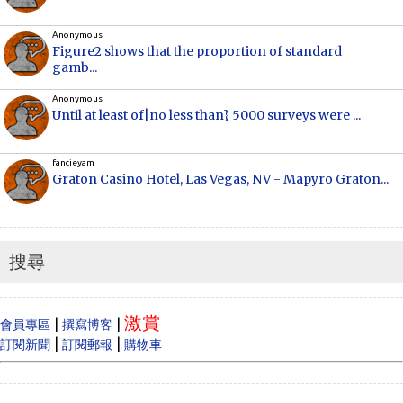
Anonymous
Figure2 shows that the proportion of standard
gamb...
Anonymous
Until at least of|no less than} 5000 surveys were ...
fancieyam
Graton Casino Hotel, Las Vegas, NV - Mapyro Graton...
Anonymous
How to make money online, how to make money
online...
搜尋
Cecilia
When Vancouver and Toronto real estate prices
激賞
dram...
|
|
會員專區
撰寫博客
|
|
訂閱新聞
訂閱郵報
購物車
Anonymous
Like