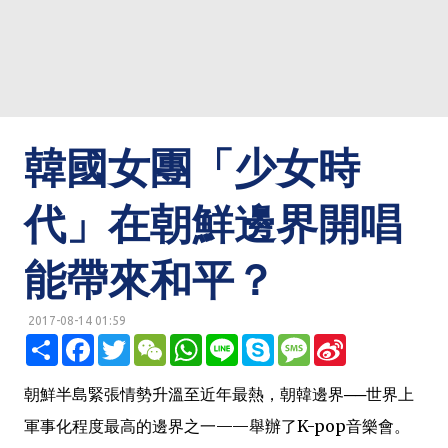
韓國女團「少女時
代」在朝鮮邊界開唱
能帶來和平？
2017-08-14 01:59
明鏡網 http://mingjingnews.com
分
F
T
W
W
L
S
M
S
享
a
w
e
h
i
k
e
i
c
i
C
a
n
y
s
n
e
t
h
t
e
p
s
a
朝鮮半島緊張情勢升溫至近年最熱，朝韓邊界──世界上
b
t
a
s
e
a
W
o
e
t
A
g
e
軍事化程度最高的邊界之一——舉辦了K-pop音樂會。
o
r
p
e
i