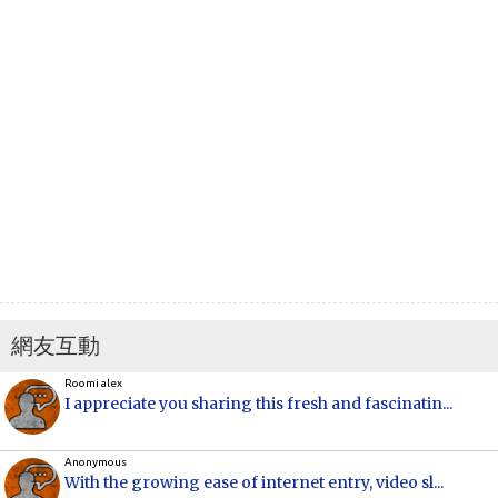
網友互動
Roomi alex
I appreciate you sharing this fresh and fascinatin...
Anonymous
With the growing ease of internet entry, video sl...