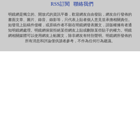
面向大海，春暖花开 ...
RSS訂閱
聯絡我們
明鏡網是獨立的、開放式的資訊平臺，歡迎網友自由發貼，網友自行發佈的
書面文章、圖片、錄音、錄影等，只代表上貼者個人意見並承擔相關責任。
Anonymous
如發現上貼稿件侵權，或原稿作者不願在明鏡網發表圖文，請版權擁有者通
《海葬 · 爱的归宿》 冰一样激烈的爱 黑一样遥远的爱 海一样
知明鏡網處理。明鏡網保留拒絕某些網友上貼或刪除某些貼子的權力。明鏡
深沉的爱 天一样高广的爱 一个丈夫对妻...
網相關媒體可以使用網友上帖圖文，除非網友有特別聲明。明鏡網所發佈的
所有消息和評論僅供讀者參考，不作為任何行為建議。
Anonymous
那些自由飞舞的灵魂，总是让逐渐安于现状的我们惭愧，不
安而又沉默……先生走好！
Anonymous
《惩罚》 你要死在自由之邦 就让你死无葬身之地 你呼吁落实
宪法 就把你落实到牢监禁闭 你爱妻如痴如...
Anonymous
《海葬 · 爱的归宿》 冰一样激烈的爱 黑一样遥远的爱 海一样
深沉的爱 天一样高广的爱 一个丈夫对妻...
Anonymous
《致刘霞》 因为爱 海波之上 有玫瑰泡沫浪漫 因为爱 晓波之
上 有霞光永远璀璨 因为爱 自由之魂 此...