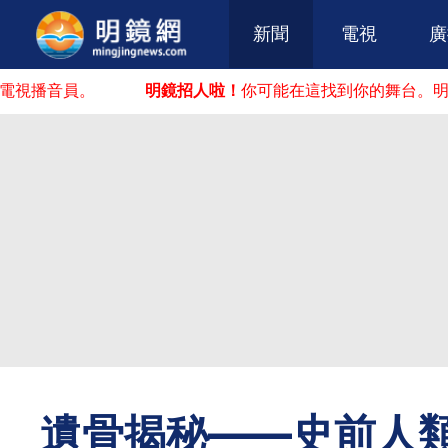
新聞
電視
廣
播音員。
明鏡招人啦！
你可能在這找到你的舞台。明鏡火
遺骨揭秘——史前人