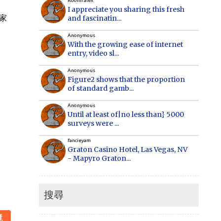
Roomi alex
I appreciate you sharing this fresh
家
and fascinatin...
Anonymous
With the growing ease of internet
entry, video sl...
Anonymous
Figure2 shows that the proportion
of standard gamb...
Anonymous
Until at least of|no less than} 5000
surveys were ...
fancieyam
Graton Casino Hotel, Las Vegas, NV
- Mapyro Graton...
Anonymous
How to make money online, how to
make money online...
搜尋
Cecilia
鏡
When Vancouver and Toronto real