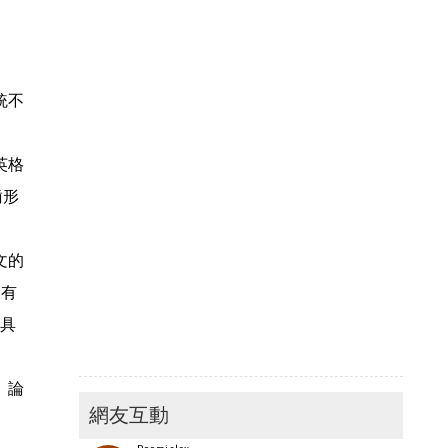
統不
英格
齒形
文的
物有
分具
。論
網友互動