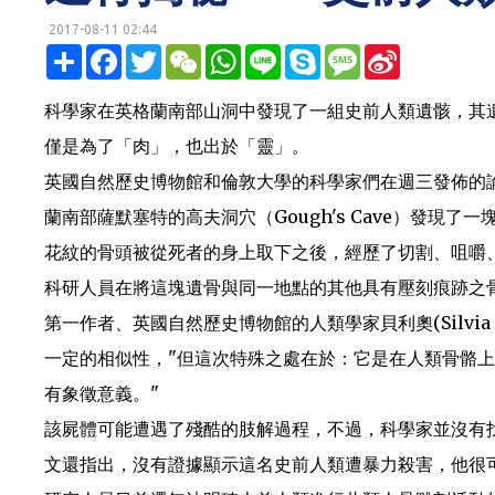
2017-08-11 02:44
明鏡網 http://mingjingnews.com
分
F
T
W
W
L
S
M
S
享
a
w
e
h
i
k
e
i
c
i
C
a
n
y
s
n
e
t
h
t
e
p
s
a
科學家在英格蘭南部山洞中發現了一組史前人類遺骸，其
b
t
a
s
e
a
W
o
e
t
A
g
e
僅是為了「肉」，也出於「靈」。
o
r
p
e
i
k
p
b
英國自然歷史博物館和倫敦大學的科學家們在週三發佈的
o
蘭南部薩默塞特的高夫洞穴（Gough's Cave）發
花紋的骨頭被從死者的身上取下之後，經歷了切割、咀嚼
科研人員在將這塊遺骨與同一地點的其他具有壓刻痕跡之
第一作者、英國自然歷史博物館的人類學家貝利奧(Silvi
一定的相似性，"但這次特殊之處在於：它是在人類骨骼
有象徵意義。"
該屍體可能遭遇了殘酷的肢解過程，不過，科學家並沒有
文還指出，沒有證據顯示這名史前人類遭暴力殺害，他很