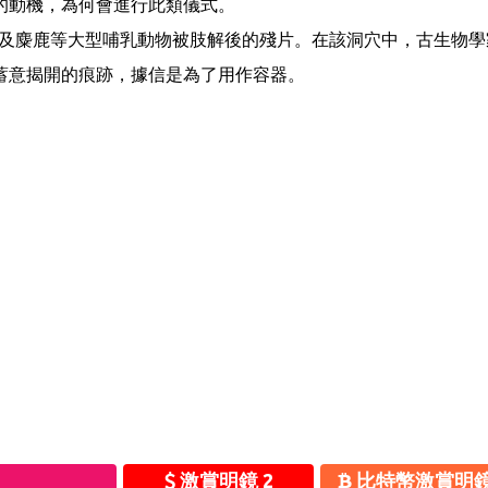
的動機，為何會進行此類儀式。
以及麋鹿等大型哺乳動物被肢解後的殘片。在該洞穴中，古生物學
蓄意揭開的痕跡，據信是為了用作容器。
激賞明鏡 2
比特幣激賞明