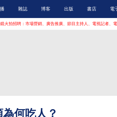
跳到主要內容
播
雜誌
博客
出版
書店
電
拍招聘：市場營銷、廣告推廣、節目主持人、電視記者、電視播
類為何吃人？