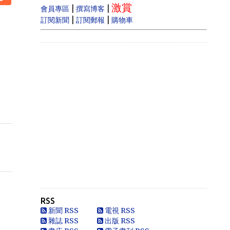
激賞
estate prices dram...
|
|
會員專區
撰寫博客
|
|
訂閱新聞
訂閱郵報
購物車
Anonymous
Like
Anonymous
Heya i am for the first time here. I
came across t...
Oliver Jones
This is very interesting, You are a
very skilled b...
Anonymous
一路走好 你在天之灵一定要让共党倒
台！
Anonymous
走好
RSS
Anonymous
新聞 RSS
電視 RSS
別太自信，自以為是華夏血統，可能只
雜誌 RSS
出版 RSS
是蒙人，看人看歷史要客觀些，不是前