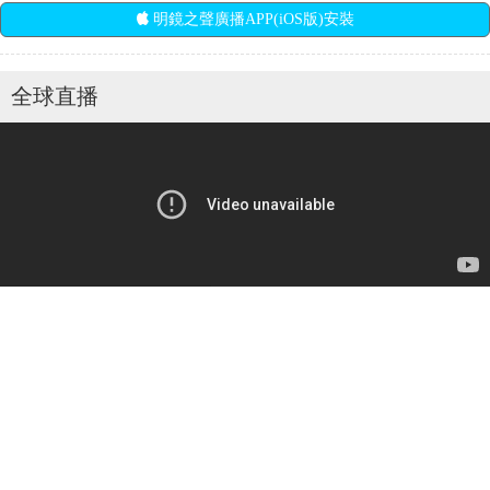
明鏡之聲廣播APP(iOS版)安裝
全球直播