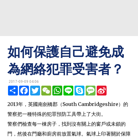
如何保護自己避免成
為網絡犯罪受害者？
2017-09-09 04:06
明鏡網 http://mingjingnews.com
分
F
T
W
W
L
S
M
S
享
a
w
e
h
i
k
e
i
c
i
C
a
n
y
s
n
e
t
h
t
e
p
s
a
2013年，英國南劍橋郡（South Cambridgeshire）的
b
t
a
s
e
a
W
o
e
t
A
g
e
警察把一種特殊的犯罪預防工具帶上了大街。
o
r
p
e
i
k
p
b
警察們檢查每一棟房子，找到沒有關上的窗戶或未鎖的
o
門，然後在門廳和廚房前放置氣球。氣球上印著關於保障