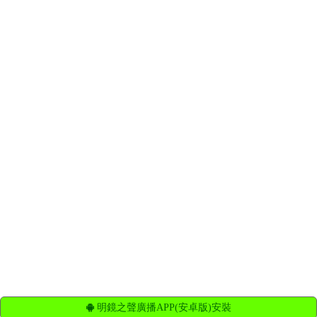
明鏡之聲廣播APP(安卓版)安裝