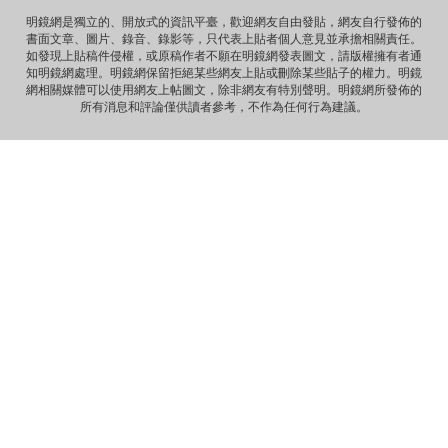
明鏡網是獨立的、開放式的資訊平臺，歡迎網友自由發貼，網友自行發佈的
書面文章、圖片、錄音、錄影等，只代表上貼者個人意見並承擔相關責任。
Anonymous
如發現上貼稿件侵權，或原稿作者不願在明鏡網發表圖文，請版權擁有者通
《海葬 · 爱的归宿》 冰一样激烈的爱 黑一样遥远的爱 海一样
知明鏡網處理。明鏡網保留拒絕某些網友上貼或刪除某些貼子的權力。明鏡
深沉的爱 天一样高广的爱 一个丈夫对妻...
網相關媒體可以使用網友上帖圖文，除非網友有特別聲明。明鏡網所發佈的
所有消息和評論僅供讀者參考，不作為任何行為建議。
Anonymous
那些自由飞舞的灵魂，总是让逐渐安于现状的我们惭愧，不
安而又沉默……先生走好！
Anonymous
《惩罚》 你要死在自由之邦 就让你死无葬身之地 你呼吁落实
宪法 就把你落实到牢监禁闭 你爱妻如痴如...
Anonymous
《海葬 · 爱的归宿》 冰一样激烈的爱 黑一样遥远的爱 海一样
深沉的爱 天一样高广的爱 一个丈夫对妻...
Anonymous
《致刘霞》 因为爱 海波之上 有玫瑰泡沫浪漫 因为爱 晓波之
上 有霞光永远璀璨 因为爱 自由之魂 此...