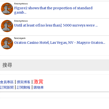
Anonymous
Figure2 shows that the proportion of standard
gamb...
Anonymous
Until at least of|no less than} 5000 surveys were ...
fancieyam
Graton Casino Hotel, Las Vegas, NV - Mapyro Graton...
Anonymous
How to make money online, how to make money
online...
搜尋
Cecilia
When Vancouver and Toronto real estate prices
激賞
dram...
|
|
會員專區
撰寫博客
|
|
訂閱新聞
訂閱郵報
購物車
Anonymous
Like
Anonymous