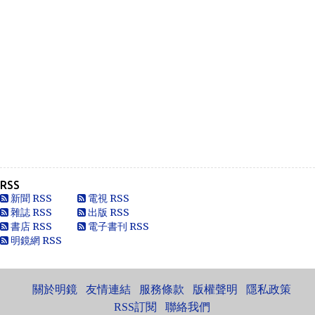
Heya i am for the first time here. I came across t...
Oliver Jones
This is very interesting, You are a very skilled b...
Anonymous
一路走好 你在天之灵一定要让共党倒台！
Anonymous
走好
RSS
Anonymous
新聞 RSS
電視 RSS
別太自信，自以為是華夏血統，可能只是蒙人，看人看歷史
雜誌 RSS
出版 RSS
要客觀些，不是前朝無能，也用不了割.你還有看看這...
書店 RSS
電子書刊 RSS
明鏡網 RSS
黄永南
本人大陆公民，一直不愿接受英香港人纳入中国，英香港人
非华夏民族！坚决反对英香港纳入中国版图，有辱华夏...
關於明鏡
友情連結
服務條款
版權聲明
隱私政策
Marlymhihi
面向大海，春暖花开 ...
RSS訂閱
聯絡我們