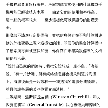
手機在線查看銀行賬戶。考慮到你慣常使用的計算機或手
機可能已經被植入木馬——由於它們的使用頻率很高，
這一點的概率很大——至少這樣做可以保證你的財產安
全。
那麼該不該進行定期備份，並把信息保存在不和計算機連
接的外接硬盤上呢？這樣做的話，即便你的整台計算機中
了勒索病毒而被整個加密，你保存在未感染設備裏的文檔
卻仍然活著。
"設計自己家的網絡時，我把它設想成一座小島，"海基
說。"有一片沙灘，所有網絡信息都會衝刷到這片海灘
上。海灘後面是一片叢林——我把我的電腦分成幾層，
並且假設每層的某些位置會崩潰掉。"
二戰期間，溫斯頓·丘吉爾（Winston Churchill）和艾
因賽德將軍（General Ironside）決心抵禦納粹德國的