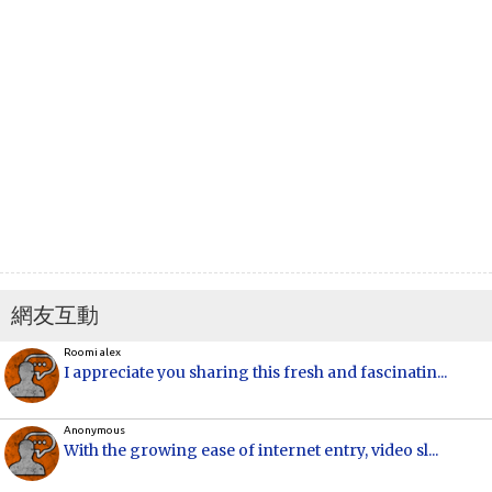
網友互動
Roomi alex
I appreciate you sharing this fresh and fascinatin...
Anonymous
With the growing ease of internet entry, video sl...