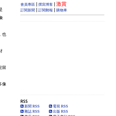
激賞
estate prices dram...
|
|
會員專區
撰寫博客
是
|
|
訂閱新聞
訂閱郵報
購物車
Anonymous
象
Like
Anonymous
，也
Heya i am for the first time here. I
came across t...
財
Oliver Jones
This is very interesting, You are a
very skilled b...
兒留
Anonymous
一路走好 你在天之灵一定要让共党倒
台！
多像
Anonymous
走好
RSS
Anonymous
新聞 RSS
電視 RSS
別太自信，自以為是華夏血統，可能只
雜誌 RSS
出版 RSS
是蒙人，看人看歷史要客觀些，不是前