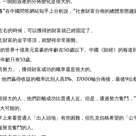
，一開始資產的分佈變化是很大的。
團支書"在中國問答網站知乎上分析說，"社會財富分佈的總體形態趨
歲左右的時候，可以獲得的財富就已經固定了。
上財富的金字塔頂，就變得非常困難。
，過半數的世界十億美元富豪的年齡在50歲以下。中國《財經》的報道
年齡只有53歲。
倍努力」，獲得財富成功的概率還是很大的。
，他們贏得收益的概率比別人高1%。17000輪分佈後，最後9位
就很大的人，他們距離成功比普通人近。但是，通過努力奮鬥，
很大可能的。
字上來看普通人「出人頭地」有些困難，但扎克伯格希望的「公
報努克奮鬥的人。