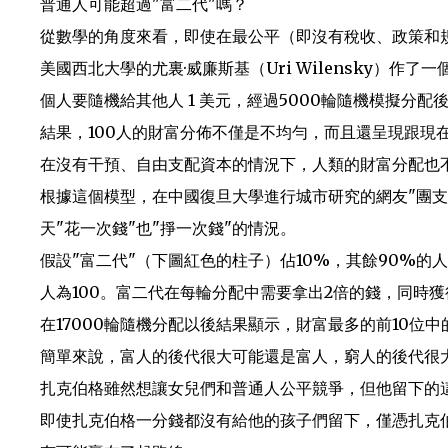
普通人可能超過"富二代"嗎？
從數學的角度來看，即使在最公平（即沒有稅收、政策和
美國西北大學的尤裏·威廉斯基（Uri Wilensky）作
個人要隨機給其他人 1 美元，經過5000輪隨機模擬分
結果，100人的財富分佈不僅是不均勻，而且還呈現跟現
在沒有干預、自由支配資本的情況下，人類的財富分配也
根據這個模型，在中國復旦大學進行城市研究的網友"團支書"
天"花一次錢"也"掙一次錢"的情況。
假設"富二代"（下圖紅色的柱子）佔10%，其餘90%的
人為100。富二代在每輪分配中需要拿出2倍的錢，同時
在17000輪隨機分配以後結果顯示，財富最多的前10位
簡單來說，富人的後代很大可能還是富人，窮人的後代很
扎克伯格雖然想讓女兒們和普通人公平競爭，但他留下的
即使扎克伯格一分錢都沒有給他的孩子們留下，僅憑扎克