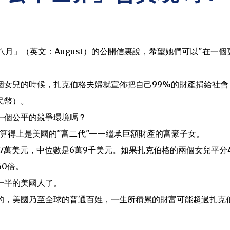
月」（英文：August）的公開信裏說，希望她們可以"在一個
個女兒的時候，扎克伯格夫婦就宣佈把自己99%的財產捐給社會
民幣）。
一個公平的競爭環境嗎？
算得上是美國的"富二代"——繼承巨額財產的富豪子女。
萬美元，中位數是6萬9千美元。如果扎克伯格的兩個女兒平分4
60倍。
一半的美國人了。
的，美國乃至全球的普通百姓，一生所積累的財富可能超過扎克