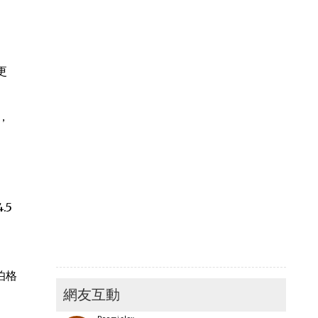
更
，
.5
伯格
網友互動