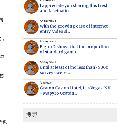
Roomi alex
I appreciate you sharing this fresh
and fascinatin...
每
Anonymous
With the growing ease of internet
entry, video sl...
說，
Anonymous
Figure2 shows that the proportion
of standard gamb...
，每
Anonymous
Until at least of|no less than} 5000
surveys were ...
其餘
fancieyam
Graton Casino Hotel, Las Vegas, NV
- Mapyro Graton...
Anonymous
How to make money online, how to
make money online...
搜尋
們也
Cecilia
When Vancouver and Toronto real