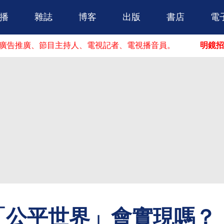
跳到主要內容
播
雜誌
博客
出版
書店
電
、節目主持人、電視記者、電視播音員。
明鏡招人啦！
你
「公平世界」會實現嗎？