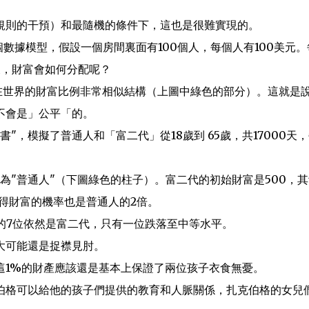
規則的干預）和最隨機的條件下，這也是很難實現的。
了一個數據模型，假設一個房間裏面有100個人，每個人有100美元。
配後，財富會如何分配呢？
在世界的財富比例非常相似結構（上圖中綠色的部分）。這就是
不會是」公平「的。
，模擬了普通人和「富二代」從18歲到 65歲，共17000天
人為"普通人"（下圖綠色的柱子）。富二代的初始財富是500，
獲得財富的機率也是普通人的2倍。
中的7位依然是富二代，只有一位跌落至中等水平。
大可能還是捉襟見肘。
這1%的財產應該還是基本上保證了兩位孩子衣食無憂。
伯格可以給他的孩子們提供的教育和人脈關係，扎克伯格的女兒