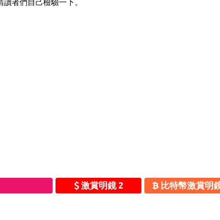
請讀者們自己檢驗一下。
激賞明鏡 2
比特幣激賞明