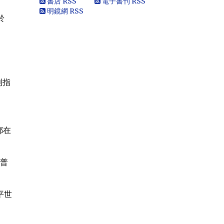
書店 RSS
電子書刊 RSS
朝無能，也用不了割.你還有看看這...
明鏡網 RSS
黄永南
於
本人大陆公民，一直不愿接受英香港人
纳入中国，英香港人非华夏民族！坚决
反对英香港纳入中国版图，有辱华夏...
Marlymhihi
面向大海，春暖花开 ...
則指
Anonymous
《海葬 · 爱的归宿》 冰一样激烈的爱 黑
一样遥远的爱 海一样深沉的爱 天一样高
广的爱 一个丈夫对妻...
Anonymous
都在
那些自由飞舞的灵魂，总是让逐渐安于
现状的我们惭愧，不安而又沉默……先生
走好！
Anonymous
"普
《惩罚》 你要死在自由之邦 就让你死无
葬身之地 你呼吁落实宪法 就把你落实到
牢监禁闭 你爱妻如痴如...
Anonymous
平世
《海葬 · 爱的归宿》 冰一样激烈的爱 黑
一样遥远的爱 海一样深沉的爱 天一样高
广的爱 一个丈夫对妻...