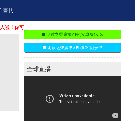
子書刊
可能在這找到你的舞台。明鏡火拍招聘：市場營銷、廣告推廣、
明鏡之聲廣播APP(安卓版)安裝
明鏡之聲廣播APP(iOS版)安裝
全球直播