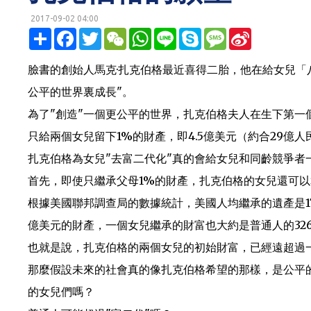
2017-09-02 04:00
明鏡網 http://mingjingnews.com
分
F
T
W
W
L
S
M
S
享
a
w
e
h
i
k
e
i
c
i
C
a
n
y
s
n
e
t
h
t
e
p
s
a
臉書的創始人馬克·扎克伯格最近喜得二胎，他在給女兒「八
b
t
a
s
e
a
W
o
e
t
A
g
e
公平的世界裏成長"。
o
r
p
e
i
k
p
b
為了"創造"一個更公平的世界，扎克伯格夫人在生下第一
o
只給兩個女兒留下1%的財產，即4.5億美元（約合29億人
扎克伯格為女兒"去富二代化"真的會給女兒和同齡競爭者
首先，即使只繼承父母1%的財產，扎克伯格的女兒還可以
根據美國聯邦調查局的數據統計，美國人均繼承的遺產是17
億美元的財產，一個女兒繼承的財富也大約是普通人的32
也就是說，扎克伯格的兩個女兒的初始財富，已經遠超過
那麼假設未來的社會真的像扎克伯格希望的那樣，是公平
的女兒們嗎？