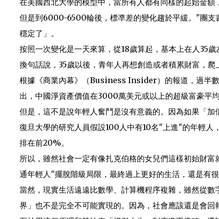
在美國西北大學的模型中，當所有人都有同樣的起始金額
但是到6000-6500輪後，標凖差的變化趨於平緩。"
穩定了」。
按照一次變化是一天來算，從18歲算起，基本上在人35
換句話說，35歲以後，青年人再想創造或者積累財富，爬
根據《商業內幕》（Business Insider）的報道
出，中國淨資產價值在3000萬美元或以上的超級富豪平均
但是，這不是說年輕人奮鬥是沒有意義的。因為如果「加
復旦大學的研究人員假設100人中有10名"上進"的年輕人
排在前20%。
所以，雖然社會一定有像扎克伯格的女兒們這樣初始財富
通年輕人"擺脫階級局限，最終過上更好的生活，還是有
當然，現實生活遠遠比數學、計算機程序複雜，雖然從數
界」也不是完全不可能實現的。因為，社會應該還是會回