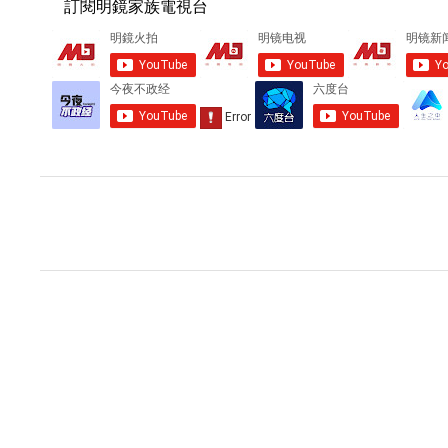
訂閱明鏡家族電視台
留
言