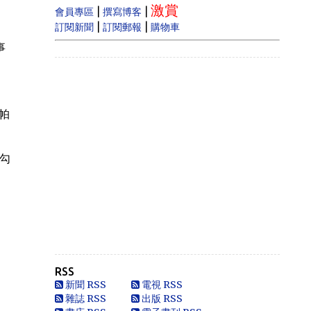
激賞
estate prices dram...
|
|
會員專區
撰寫博客
|
|
訂閱新聞
訂閱郵報
購物車
Anonymous
事
Like
Anonymous
Heya i am for the first time here. I
came across t...
，帕
Oliver Jones
This is very interesting, You are a
勾
very skilled b...
Anonymous
一路走好 你在天之灵一定要让共党倒
台！
Anonymous
走好
RSS
Anonymous
新聞 RSS
電視 RSS
別太自信，自以為是華夏血統，可能只
雜誌 RSS
出版 RSS
是蒙人，看人看歷史要客觀些，不是前