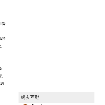
川普
福特
之
保
實。
曼納
網友互動