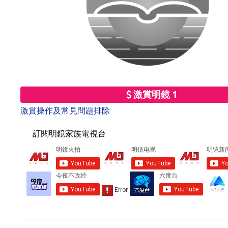
激賞明鏡 1
激賞操作及常見問題排除
訂閱明鏡家族電視台