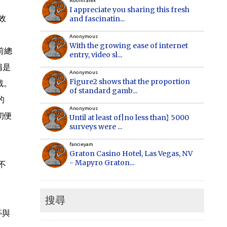
Roomi alex
I appreciate you sharing this fresh
效
and fascinatin...
Anonymous
With the growing ease of internet
前總
entry, video sl...
稱是
Anonymous
Figure2 shows that the proportion
戰。
of standard gamb...
的
Anonymous
初便
Until at least of|no less than} 5000
surveys were ...
fancieyam
Graton Casino Hotel, Las Vegas, NV
- Mapyro Graton...
不
Anonymous
How to make money online, how to
make money online...
搜尋
亭與
Cecilia
When Vancouver and Toronto real