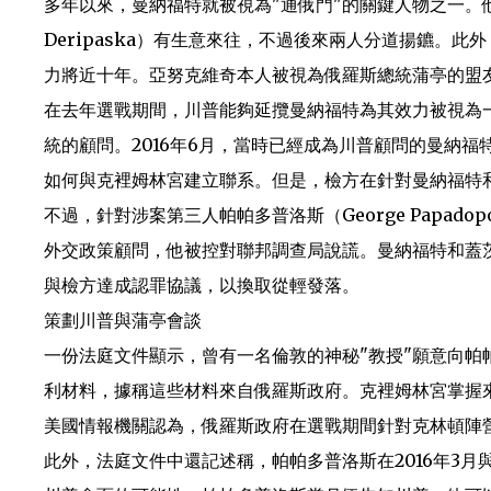
多年以來，曼納福特就被視為"通俄門"的關鍵人物之一。他
Deripaska）有生意來往，不過後來兩人分道揚鑣。
力將近十年。亞努克維奇本人被視為俄羅斯總統蒲亭的盟
在去年選戰期間，川普能夠延攬曼納福特為其效力被視為
統的顧問。2016年6月，當時已經成為川普顧問的曼納
如何與克裡姆林宮建立聯系。但是，檢方在針對曼納福特
不過，針對涉案第三人帕帕多普洛斯（George Papad
外交政策顧問，他被控對聯邦調查局說謊。曼納福特和蓋
與檢方達成認罪協議，以換取從輕發落。
策劃川普與蒲亭會談
一份法庭文件顯示，曾有一名倫敦的神秘"教授"願意向帕
利材料，據稱這些材料來自俄羅斯政府。克裡姆林宮掌握來
美國情報機關認為，俄羅斯政府在選戰期間針對克林頓陣
此外，法庭文件中還記述稱，帕帕多普洛斯在2016年3