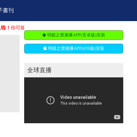
子書刊
可能在這找到你的舞台。明鏡火拍招聘：市場營銷、廣告推廣、
明鏡之聲廣播APP(安卓版)安裝
明鏡之聲廣播APP(iOS版)安裝
全球直播