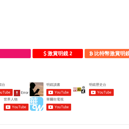
激賞明鏡 2
比特幣激賞明