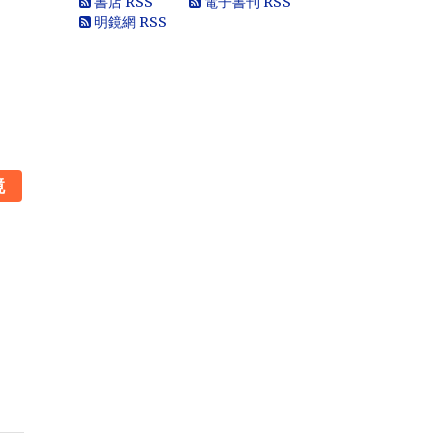
書店 RSS
電子書刊 RSS
朝無能，也用不了割.你還有看看這...
明鏡網 RSS
黄永南
本人大陆公民，一直不愿接受英香港人
纳入中国，英香港人非华夏民族！坚决
反对英香港纳入中国版图，有辱华夏...
Marlymhihi
面向大海，春暖花开 ...
Anonymous
鏡
《海葬 · 爱的归宿》 冰一样激烈的爱 黑
一样遥远的爱 海一样深沉的爱 天一样高
广的爱 一个丈夫对妻...
Anonymous
那些自由飞舞的灵魂，总是让逐渐安于
现状的我们惭愧，不安而又沉默……先生
走好！
Anonymous
《惩罚》 你要死在自由之邦 就让你死无
葬身之地 你呼吁落实宪法 就把你落实到
牢监禁闭 你爱妻如痴如...
Anonymous
《海葬 · 爱的归宿》 冰一样激烈的爱 黑
一样遥远的爱 海一样深沉的爱 天一样高
广的爱 一个丈夫对妻...