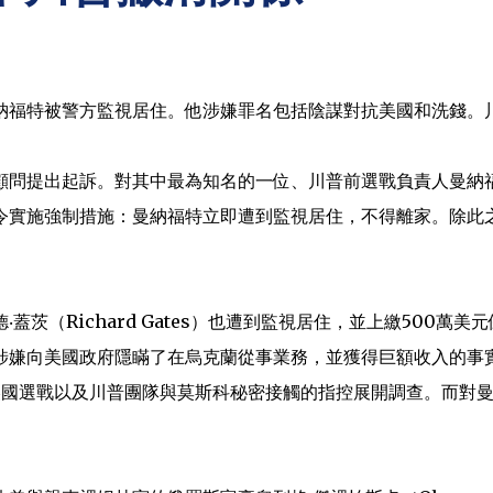
納福特被警方監視居住。他涉嫌罪名包括陰謀對抗美國和洗錢。
名顧問提出起訴。對其中最為知名的一位、川普前選戰負責人曼納
令實施強制措施：曼納福特立即遭到監視居住，不得離家。除此
（Richard Gates）也遭到監視居住，並上繳500萬美元
涉嫌向美國政府隱瞞了在烏克蘭從事業務，並獲得巨額收入的事
嫌干涉美國選戰以及川普團隊與莫斯科秘密接觸的指控展開調查。而對