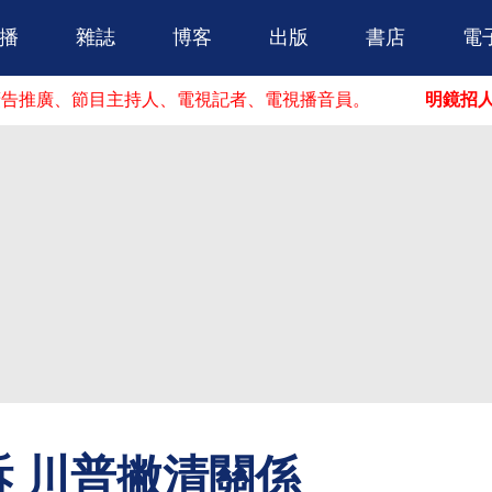
跳到主要內容
播
雜誌
博客
出版
書店
電
、節目主持人、電視記者、電視播音員。
明鏡招人啦！
你
 川普撇清關係