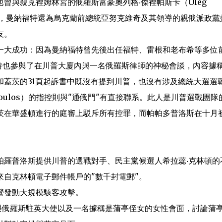
曾與親克裡姆林宮的俄羅斯富豪奧列格‧傑裡帕斯卡（Oleg
此外，曼納福特還為烏克蘭前總統亞努克維奇及其領導的親俄派政黨
友。
一大成功：因為曼納福特曾先後出任福特、雷根和老布希等多位
福特也參與了在川普大廈內與一名俄羅斯律師的神秘會談，內容據
和蓋茨的31頁起訴書中既沒有提到川普，也沒有涉及總統大選選
opoulos）的指控則與"通俄門"有直接聯系。此人是川普選戰團隊
茨在華盛頓進行的庭審上駁斥所有控罪，而帕帕多普洛斯在十月
帕羅普洛斯提供川普的選戰對手、民主黨候選人希拉蕊‧克林頓的
自克林頓電子郵件帳戶的"數千封電郵"。
營發動大規模駭客攻擊。
月與俄羅斯駐英大使以及一名據稱是蒲亭侄女的女性會面，討論蒲