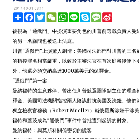
2017-10-31 08:11
明鏡網 http://mingjingnews.com
分
F
T
W
W
L
S
M
S
享
a
w
e
h
i
k
e
i
c
i
C
a
n
y
s
n
e
t
h
t
e
p
s
a
被視為「通俄門」中扮演重要角色的川普前選戰負責人曼
b
t
a
s
e
a
W
o
e
t
A
g
e
的另一名顧問也被送上法庭。
o
r
p
e
i
k
p
b
川普"通俄門"上演驚人劇情：美國司法部門對川普的三
o
的指控罪名相當嚴重，以致於主審法官在首次庭審後便下
外，他還必須交納高達1000萬美元的保釋金。
"通俄門"第一案
曼納福特的生意夥伴、曾出任川普競選團隊副主任的理查德‧蓋茨
釋金。美國司法機關指控兩人陰謀對抗美國及洗錢。他們
獨立檢察官穆勒（Robert Mueller）就俄羅斯涉
福特和蓋茨成為"通俄門"事件中首批遭到起訴的對象。
曼納福特：與莫斯科關係密切的說客