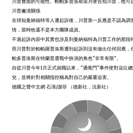
川普會面的可能性。帕帕多普洛斯當月便告知川普，他可
川普撇清關係
在得知曼納福特等人遭起訴後，川普第一反應是不認為調
情，當時他還不是本方團隊成員。
不過起訴內容中其實也涉及到曼納福特為川普工作的那段
而川普對於帕帕羅普洛斯遭到起訴則沒有做出任何回應，僅僅由發言
帕多普洛斯在特蘭普選戰中扮演的角色"非常有限"。
自從川普今年1月正式就職以來，"通俄門"事件便對這位
兌，並將針對相關指控稱為對自己的嚴重迫害。
德國之聲中文網 石濤/謝菲 （德新社，法新社）