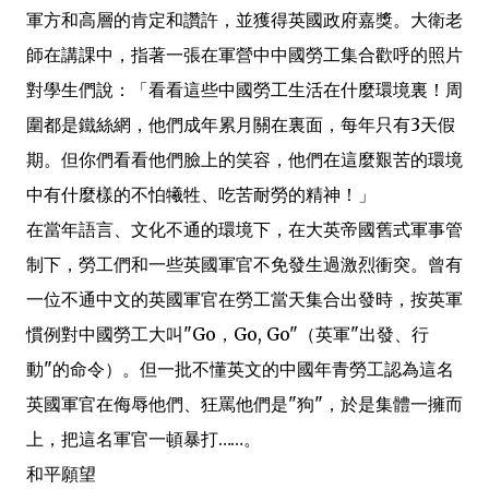
軍方和高層的肯定和讚許，並獲得英國政府嘉獎。大衛老
師在講課中，指著一張在軍營中中國勞工集合歡呼的照片
對學生們說：「看看這些中國勞工生活在什麼環境裏！周
圍都是鐵絲網，他們成年累月關在裏面，每年只有3天假
期。但你們看看他們臉上的笑容，他們在這麼艱苦的環境
中有什麼樣的不怕犧牲、吃苦耐勞的精神！」
在當年語言、文化不通的環境下，在大英帝國舊式軍事管
制下，勞工們和一些英國軍官不免發生過激烈衝突。曾有
一位不通中文的英國軍官在勞工當天集合出發時，按英軍
慣例對中國勞工大叫"Go，Go, Go"（英軍"出發、行
動"的命令）。但一批不懂英文的中國年青勞工認為這名
英國軍官在侮辱他們、狂罵他們是"狗"，於是集體一擁而
上，把這名軍官一頓暴打……。
和平願望