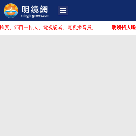
節目主持人、電視記者、電視播音員。
明鏡招人啦！
你可