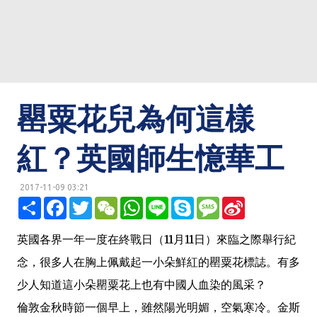
罌粟花兒為何這樣
紅？英國師生憶華工
2017-11-09 03:21
明鏡網 http://mingjingnews.com
分
F
T
W
W
L
S
M
S
享
a
w
e
h
i
k
e
i
c
i
C
a
n
y
s
n
e
t
h
t
e
p
s
a
英國各界一年一度在終戰日（11月11日）來臨之際舉行紀
b
t
a
s
e
a
W
o
e
t
A
g
e
念，很多人在胸上佩戴起一小朵鮮紅的罌粟花標誌。有多
o
r
p
e
i
k
p
b
少人知道這小朵罌粟花上也有中國人血染的風采？
o
倫敦金秋時節一個早上，雖然陽光明媚，空氣寒冷。金斯