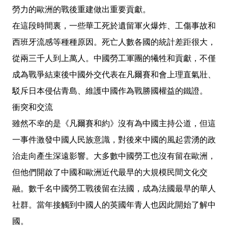
勞力的歐洲的戰後重建做出重要貢獻。
在這段時間裏，一些華工死於遺留軍火爆炸、工傷事故和
西班牙流感等種種原因。死亡人數各國的統計差距很大，
從兩三千人到上萬人。中國勞工軍團的犧牲和貢獻，不僅
成為戰爭結束後中國外交代表在凡爾賽和會上理直氣壯、
駁斥日本侵佔青島、維護中國作為戰勝國權益的鐵證。
衝突和交流
雖然不幸的是《凡爾賽和約》沒有為中國主持公道，但這
一事件激發中國人民族意識，對後來中國的風起雲湧的政
治走向產生深遠影響。大多數中國勞工也沒有留在歐洲，
但他們開啟了中國和歐洲近代最早的大規模民間文化交
融。數千名中國勞工戰後留在法國，成為法國最早的華人
社群。當年接觸到中國人的英國年青人也因此開始了解中
國。