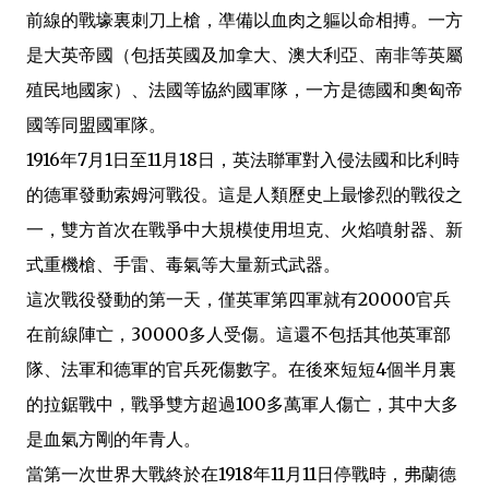
前線的戰壕裏刺刀上槍，凖備以血肉之軀以命相搏。一方
是大英帝國（包括英國及加拿大、澳大利亞、南非等英屬
殖民地國家）、法國等協約國軍隊，一方是德國和奧匈帝
國等同盟國軍隊。
1916年7月1日至11月18日，英法聯軍對入侵法國和比利時
的德軍發動索姆河戰役。這是人類歷史上最慘烈的戰役之
一，雙方首次在戰爭中大規模使用坦克、火焰噴射器、新
式重機槍、手雷、毒氣等大量新式武器。
這次戰役發動的第一天，僅英軍第四軍就有20000官兵
在前線陣亡，30000多人受傷。這還不包括其他英軍部
隊、法軍和德軍的官兵死傷數字。在後來短短4個半月裏
的拉鋸戰中，戰爭雙方超過100多萬軍人傷亡，其中大多
是血氣方剛的年青人。
當第一次世界大戰終於在1918年11月11日停戰時，弗蘭德