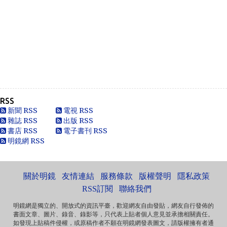
This is very interesting, You are a very skilled b...
Anonymous
一路走好 你在天之灵一定要让共党倒台！
Anonymous
走好
RSS
Anonymous
新聞 RSS
電視 RSS
別太自信，自以為是華夏血統，可能只是蒙人，看人看歷史
雜誌 RSS
出版 RSS
要客觀些，不是前朝無能，也用不了割.你還有看看這...
書店 RSS
電子書刊 RSS
明鏡網 RSS
黄永南
本人大陆公民，一直不愿接受英香港人纳入中国，英香港人
非华夏民族！坚决反对英香港纳入中国版图，有辱华夏...
關於明鏡
友情連結
服務條款
版權聲明
隱私政策
Marlymhihi
面向大海，春暖花开 ...
RSS訂閱
聯絡我們
明鏡網是獨立的、開放式的資訊平臺，歡迎網友自由發貼，網友自行發佈的
書面文章、圖片、錄音、錄影等，只代表上貼者個人意見並承擔相關責任。
Anonymous
如發現上貼稿件侵權，或原稿作者不願在明鏡網發表圖文，請版權擁有者通
《海葬 · 爱的归宿》 冰一样激烈的爱 黑一样遥远的爱 海一样