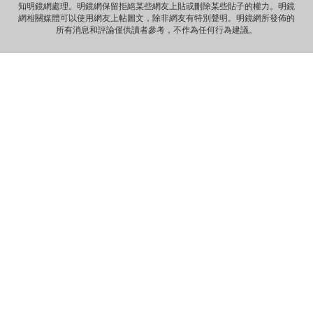
知明鏡網處理。明鏡網保留拒絕某些網友上貼或刪除某些貼子的權力。明鏡
深沉的爱 天一样高广的爱 一个丈夫对妻...
網相關媒體可以使用網友上帖圖文，除非網友有特別聲明。明鏡網所發佈的
所有消息和評論僅供讀者參考，不作為任何行為建議。
Anonymous
那些自由飞舞的灵魂，总是让逐渐安于现状的我们惭愧，不
安而又沉默……先生走好！
Anonymous
《惩罚》 你要死在自由之邦 就让你死无葬身之地 你呼吁落实
宪法 就把你落实到牢监禁闭 你爱妻如痴如...
Anonymous
《海葬 · 爱的归宿》 冰一样激烈的爱 黑一样遥远的爱 海一样
深沉的爱 天一样高广的爱 一个丈夫对妻...
Anonymous
《致刘霞》 因为爱 海波之上 有玫瑰泡沫浪漫 因为爱 晓波之
上 有霞光永远璀璨 因为爱 自由之魂 此...