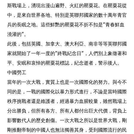
斯戰場上，湧現出漫山遍野、火紅的罌粟花。在罌粟花從
中，是來自世界各地、特別是英聯邦國家的數十萬年青官
兵的長眠之地。這些鮮艷的罌粟花不折不扣是"青春鮮血
澆灌的"。
此後，包括英國、加拿大、澳大利亞、南非等等英聯邦國
家就開始了一年一度的"終戰紀念日"，人們別上象徵著和
平、安眠和哀悼的罌粟花標誌，紀念逝者，警示後人。
中國勞工
當年的一次大戰，實質上也是一次國際化的努力。與今不
同的是，一戰的國際化以暴力形式進行，不論是當時國際
秩序挑戰者還是維護者，經過暴力血腥較量，雖然戰場上
分出勝負，但所有各方、所有人都付出巨大代價，背負上
影響數代人的歷史創傷。一次大戰之所以是世界大戰，剛
剛推翻帝制的中國人也無法獨善其身，受到國際流行的民