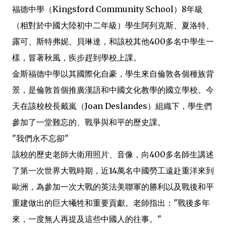
福德中學（Kingsford Community School）8年級
（相對於中國大陸初中二年級）學生阿列克斯、夏洛特、
露可、斯特弗妮、貝琳達，和該校其他400多名中學生一
樣，冒著秋風，疾步趕到學校上課。
金斯福德中學以其國際化自豪，學生來自倫敦各個種族背
景，是倫敦首個推廣漢語和中國文化教學的國立學校。今
天在該校校長戴嵐（Joan Deslandes）組織下，學生們
參加了一堂難忘的、戰爭與和平的歷史課。
"我們永不忘卻"
該校的歷史老師大衛用照片、音像，向400多名師生講述
了第一次世界大戰時期，近14萬名中國勞工遠赴重洋來到
歐洲，為參加一次大戰的英法美聯軍的勝利以及戰後和平
重建做出的巨大犧牲和重要貢獻。老師指出："戰後多年
來，一度無人再提及這些中國人的往事。"