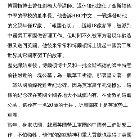
博爾頓博士曾任劍橋大學講師。退休後他擔任了金斯福德
中學的學校的董事長。他告訴BBC中文，一戰爆發時他
的父親年僅17歲，「報國心切」，謊報18歲參軍，被派到
中國勞工軍團做管理工作。但時間不久被軍方發現年齡造
假又送回英國。他後來常常和博爾頓博士說起中國勞工和
世界其它國家勞工的故事。
歷史課結束後，博爾頓博士又和一批金斯福德的師生特意
前往附近的一塊公墓，為一戰華工祈禱。那裏豎立著一個
一戰法國前線死難者紀念碑。因為英軍當年死傷慘烈，這
樣的紀念碑在英國全國各地大小城鎮均有。在倫敦的這處
公墓，還葬有一名20歲的士兵，所屬部隊正是英軍勞工
軍團。
當年，身處法國、隸屬英國勞工軍團的中國勞工們勤懇工
作，不怕犧牲，他們的樂觀精神和重大貢獻也贏得了英國