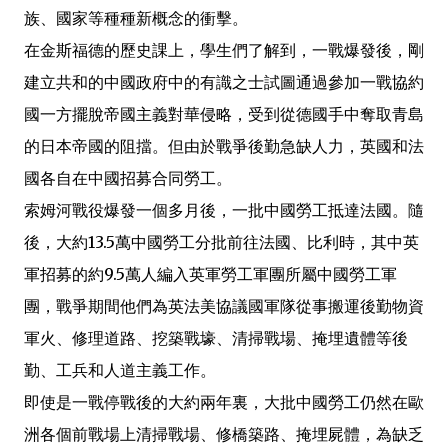
族、國家等種種新概念的衝擊。
在金斯福德的歷史課上，學生們了解到，一戰爆發後，剛
建立共和的中國政府中的有識之士試圖通過參加一戰協約
國一方擺脫帝國主義對華侵略，受到從德國手中奪取青島
的日本帝國的阻擋。但由於戰爭後勤急缺人力，英國和法
國各自在中國招募合同勞工。
索姆河戰役爆發一個多月後，一批中國勞工抵達法國。隨
後，大約13.5萬中國勞工分批前往法國、比利時，其中英
軍招募的約9.5萬人編入英軍勞工軍團所屬中國勞工軍
團，戰爭期間他們為英法美協議國軍隊從事搬運後勤物資
軍火、修理道路、挖築戰壕、清掃戰場、掩埋遺體等後
勤、工兵和人道主義工作。
即使是一戰停戰後的大約兩年裏，大批中國勞工仍然在歐
洲各個前戰場上清掃戰場、修橋築路、掩埋屍體，為缺乏