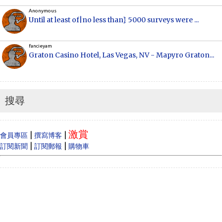
Anonymous
Until at least of|no less than} 5000 surveys were ...
fancieyam
Graton Casino Hotel, Las Vegas, NV - Mapyro Graton...
Anonymous
How to make money online, how to make money
online...
搜尋
Cecilia
When Vancouver and Toronto real estate prices
激賞
dram...
|
|
會員專區
撰寫博客
|
|
訂閱新聞
訂閱郵報
購物車
Anonymous
Like
Anonymous
Heya i am for the first time here. I came across t...
Oliver Jones