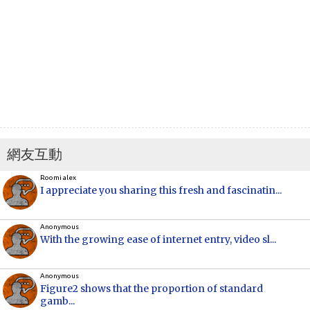
網友互動
Roomi alex
I appreciate you sharing this fresh and fascinatin...
Anonymous
With the growing ease of internet entry, video sl...
Anonymous
Figure2 shows that the proportion of standard
gamb...