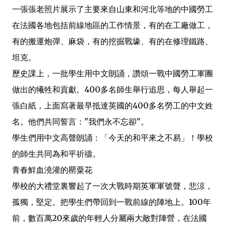
一張張老照片展示了主要來自山東和河北等地的中國勞工
在法國各地包括前線地區的工作情景，有的在工廠做工，
有的搬運炮彈、麻袋，有的挖掘戰壕、有的在修理鐵路、
坦克。
歷史課上，一批學生用中文朗誦，讚頌一戰中國勞工軍團
做出的犧牲和貢獻。400多名師生舉行追思，每人舉起一
張白紙，上面寫著最早抵達英國的400多名勞工的中文姓
名。他們共同誓言："我們永不忘卻"。
學生們用中文高聲朗誦：「今天的和平來之不易」！學校
的師生共同為和平祈禱。
青春鮮血澆灌的罌粟花
學校的大禮堂裏響起了一次大戰時期英軍軍號聲，悲涼，
孤獨，堅定。把學生們帶回到一戰前線的陣地上。100年
前，數百萬20來歲的年輕人分屬兩大敵對陣營，在法國