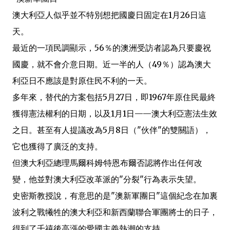
澳大利亞人似乎並不特別想把國慶日固定在1月26日這
天。
最近的一項民調顯示，56％的澳洲受訪者認為只要慶祝
國慶，就不會介意日期。近一半的人（49％）認為澳大
利亞日不應該是對原住民不利的一天。
多年來，替代的方案包括5月27日，即1967年原住民最終
獲得憲法權利的日期，以及1月1日——澳大利亞憲法生效
之日。甚至有人提議改為5月8日（"伙伴"的雙關語），
它也獲得了廣泛的支持。
但澳大利亞總理馬爾科姆·特恩布爾否認將作出任何改
變，他並對澳大利亞改革派的"分裂"行為表示失望。
史密斯教授說，有意思的是"澳新軍團日"這個紀念在加裏
波利之戰犧牲的澳大利亞和新西蘭聯合軍團將士的日子，
得到了千禧後高漲的愛國主義熱潮的支持。