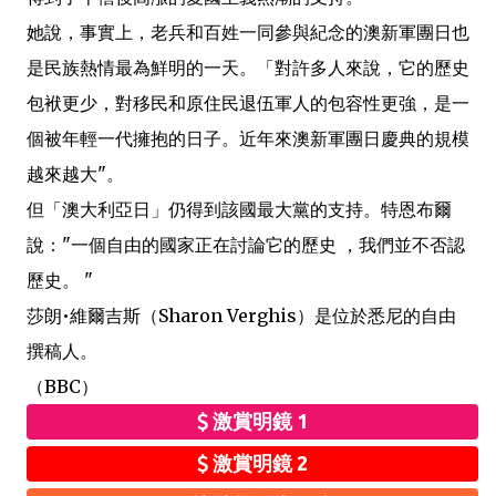
她說，事實上，老兵和百姓一同參與紀念的澳新軍團日也
是民族熱情最為鮮明的一天。「對許多人來說，它的歷史
包袱更少，對移民和原住民退伍軍人的包容性更強，是一
個被年輕一代擁抱的日子。近年來澳新軍團日慶典的規模
越來越大"。
但「澳大利亞日」仍得到該國最大黨的支持。特恩布爾
說："一個自由的國家正在討論它的歷史 ，我們並不否認
歷史。 "
莎朗•維爾吉斯（Sharon Verghis）是位於悉尼的自由
撰稿人。
（BBC）
激賞明鏡 1
激賞明鏡 2