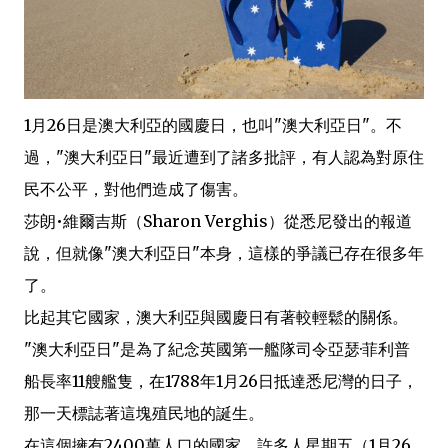
1月26日是澳大利亞的國慶日，也叫"澳大利亞日"。不
過，"澳大利亞日"最近遭到了諸多批評，有人認為對原住
民不公平，對他們造成了傷害。
莎朗•維爾吉斯（Sharon Verghis）從悉尼發出的報道
說，但就像"澳大利亞日"本身，這樣的爭議已存在很多年
了。
比起其它國家，澳大利亞與國慶日有著較輕鬆的關係。
"澳大利亞日"是為了紀念英國第一艦隊司令亞瑟·菲利普
船長率11艘艦隻，在1788年1月26日抵達悉尼灣的日子，
那一天標誌著這塊殖民地的誕生。
在這個擁有2400萬人口的國家，許多人星期五（1月26