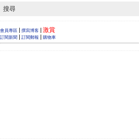
How to make money online, how to make money
online...
搜尋
Cecilia
When Vancouver and Toronto real estate prices
激賞
dram...
|
|
會員專區
撰寫博客
|
|
訂閱新聞
訂閱郵報
購物車
Anonymous
Like
Anonymous
Heya i am for the first time here. I came across t...
Oliver Jones
This is very interesting, You are a very skilled b...
Anonymous
一路走好 你在天之灵一定要让共党倒台！
Anonymous
走好