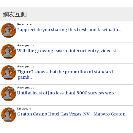
網友互動
Roomi alex
I appreciate you sharing this fresh and fascinatin...
Anonymous
With the growing ease of internet entry, video sl...
Anonymous
Figure2 shows that the proportion of standard
gamb...
Anonymous
Until at least of|no less than} 5000 surveys were ...
fancieyam
Graton Casino Hotel, Las Vegas, NV - Mapyro Graton...
Anonymous