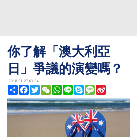
你了解「澳大利亞
日」爭議的演變嗎？
2018-01-27 03:24
明鏡網 http://mingjingnews.com
分
F
T
W
W
L
S
M
S
享
a
w
e
h
i
k
e
i
c
i
C
a
n
y
s
n
e
t
h
t
e
p
s
a
b
t
a
s
e
a
W
o
e
t
A
g
e
o
r
p
e
i
k
p
b
o