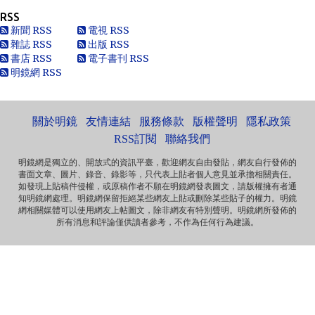
RSS
Anonymous
新聞 RSS
電視 RSS
別太自信，自以為是華夏血統，可能只是蒙人，看人看歷史
雜誌 RSS
出版 RSS
要客觀些，不是前朝無能，也用不了割.你還有看看這...
書店 RSS
電子書刊 RSS
明鏡網 RSS
黄永南
本人大陆公民，一直不愿接受英香港人纳入中国，英香港人
非华夏民族！坚决反对英香港纳入中国版图，有辱华夏...
關於明鏡
友情連結
服務條款
版權聲明
隱私政策
Marlymhihi
面向大海，春暖花开 ...
RSS訂閱
聯絡我們
明鏡網是獨立的、開放式的資訊平臺，歡迎網友自由發貼，網友自行發佈的
書面文章、圖片、錄音、錄影等，只代表上貼者個人意見並承擔相關責任。
Anonymous
如發現上貼稿件侵權，或原稿作者不願在明鏡網發表圖文，請版權擁有者通
《海葬 · 爱的归宿》 冰一样激烈的爱 黑一样遥远的爱 海一样
知明鏡網處理。明鏡網保留拒絕某些網友上貼或刪除某些貼子的權力。明鏡
深沉的爱 天一样高广的爱 一个丈夫对妻...
網相關媒體可以使用網友上帖圖文，除非網友有特別聲明。明鏡網所發佈的
所有消息和評論僅供讀者參考，不作為任何行為建議。
Anonymous
那些自由飞舞的灵魂，总是让逐渐安于现状的我们惭愧，不
安而又沉默……先生走好！
Anonymous
《惩罚》 你要死在自由之邦 就让你死无葬身之地 你呼吁落实
宪法 就把你落实到牢监禁闭 你爱妻如痴如...