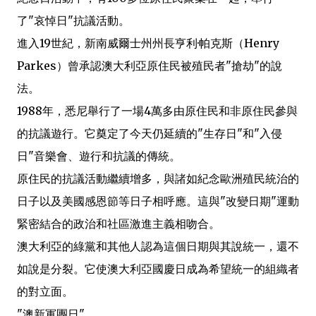
了"哀悼日"抗議活動。
進入19世紀，新南威爾士州州長亨利·帕克斯（Henry
Parkes）曾承認澳大利亞原住民被殖民者"搶劫"的說
法。
1988年，悉尼舉行了一場4萬多由原住民和非原住民參與
的抗議遊行。它奠定了今天仍延續的"生存日"和"入侵
日"音樂會、遊行和抗議的傳統。
原住民的抗議活動繼續增多，與諸如紀念歐洲殖民統治的
日子以及美國感恩節等日子相呼應。這與"改變日期"運動
緊密結合的政治和社區激進主義相吻合。
澳大利亞的綠黨和其他人認為這個日期與其說統一，還不
如說是分裂。它使澳大利亞國慶日成為希望統一的組織者
的對立面。
"澳新軍團日"