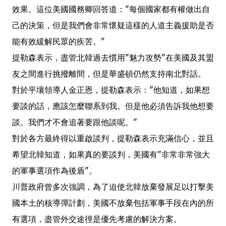
效果。這位美國國務卿回答道："每個國家都有權做出自
己的決策，但是我們會非常懷疑這樣的人道主義援助是否
能有效緩解民眾的疾苦。"
提勒森表示，盡管北韓過去慣用"魅力攻勢"在美國及其盟
友之間進行挑撥離間，但是華盛頓仍然支持南北對話。
對於平壤領導人金正恩，提勒森表示："他知道，如果想
要談的話，應該怎麼聯系到我。但是他必須告訴我他想要
談。我們才不會追著要跟他談呢。"
對於各方最終得以重啟談判，提勒森表示充滿信心，並且
希望北韓知道，如果真的要談判，美國有"非常非常強大
的軍事選項作為後盾"。
川普政府曾多次強調，為了迫使北韓放棄發展足以打擊美
國本土的核導彈計劃，美國不放棄包括軍事手段在內的所
有選項，盡管外交途徑是優先考慮的解決方案。