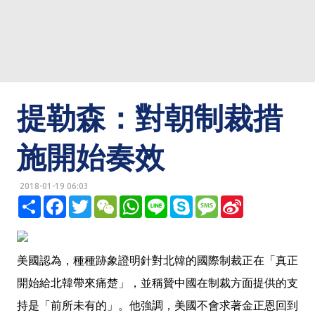
提勒森：對朝制裁措
施開始奏效
2018-01-19 06:03
明鏡網 http://mingjingnews.com
分
F
T
W
W
L
S
M
S
享
a
w
e
h
i
k
e
i
c
i
C
a
n
y
s
n
e
t
h
t
e
p
s
a
b
t
a
s
e
a
W
o
e
t
A
g
e
美國認為，種種跡象證明針對北韓的國際制裁正在「真正
o
r
p
e
i
k
p
b
開始給北韓帶來痛楚」，並稱贊中國在制裁方面提供的支
o
持是「前所未有的」。他強調，美國不會求著金正恩回到