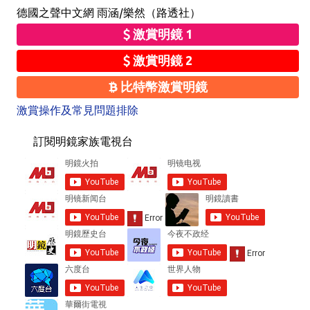
德國之聲中文網 雨涵/樂然（路透社）
激賞明鏡 1
激賞明鏡 2
比特幣激賞明鏡
激賞操作及常見問題排除
訂閱明鏡家族電視台