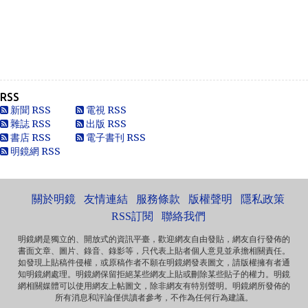
Anonymous
一路走好 你在天之灵一定要让共党倒台！
Anonymous
走好
RSS
Anonymous
新聞 RSS
電視 RSS
別太自信，自以為是華夏血統，可能只是蒙人，看人看歷史
雜誌 RSS
出版 RSS
要客觀些，不是前朝無能，也用不了割.你還有看看這...
書店 RSS
電子書刊 RSS
明鏡網 RSS
黄永南
本人大陆公民，一直不愿接受英香港人纳入中国，英香港人
非华夏民族！坚决反对英香港纳入中国版图，有辱华夏...
關於明鏡
友情連結
服務條款
版權聲明
隱私政策
Marlymhihi
面向大海，春暖花开 ...
RSS訂閱
聯絡我們
明鏡網是獨立的、開放式的資訊平臺，歡迎網友自由發貼，網友自行發佈的
書面文章、圖片、錄音、錄影等，只代表上貼者個人意見並承擔相關責任。
Anonymous
如發現上貼稿件侵權，或原稿作者不願在明鏡網發表圖文，請版權擁有者通
《海葬 · 爱的归宿》 冰一样激烈的爱 黑一样遥远的爱 海一样
知明鏡網處理。明鏡網保留拒絕某些網友上貼或刪除某些貼子的權力。明鏡
深沉的爱 天一样高广的爱 一个丈夫对妻...
網相關媒體可以使用網友上帖圖文，除非網友有特別聲明。明鏡網所發佈的
所有消息和評論僅供讀者參考，不作為任何行為建議。
Anonymous