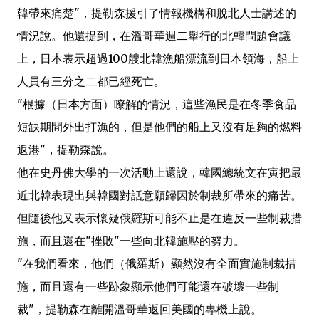
韓帶來痛楚"，提勒森援引了情報機構和脫北人士講述的
情況說。他還提到，在溫哥華週二舉行的北韓問題會議
上，日本表示超過100艘北韓漁船漂流到日本領海，船上
人員有三分之二都已經死亡。
"根據（日本方面）瞭解的情況，這些漁民是在冬季食品
短缺期間外出打漁的，但是他們的船上又沒有足夠的燃料
返港"，提勒森說。
他在史丹佛大學的一次活動上還說，韓國總統文在寅把最
近北韓表現出與韓國對話意願歸因於制裁所帶來的痛苦。
但隨後他又表示懷疑俄羅斯可能不止是在違反一些制裁措
施，而且還在"挫敗"一些向北韓施壓的努力。
"在我們看來，他們（俄羅斯）顯然沒有全面實施制裁措
施，而且還有一些跡象顯示他們可能還在破壞一些制
裁"，提勒森在離開溫哥華返回美國的專機上說。