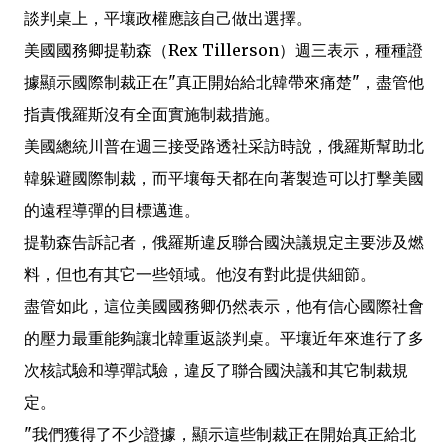
談判桌上，平壤政權應該自己做出選擇。
美國國務卿提勒森（Rex Tillerson）週三表示，種種證
據顯示國際制裁正在"真正開始給北韓帶來痛楚"，盡管他
指責俄羅斯沒有全面實施制裁措施。
美國總統川普在週三接受路透社采訪時說，俄羅斯幫助北
韓躲避國際制裁，而平壤每天都在向著製造可以打擊美國
的遠程導彈的目標邁進。
提勒森告訴記者，俄羅斯違反聯合國決議規定主要涉及燃
料，但也有其它一些領域。他沒有對此提供細節。
盡管如此，這位美國國務卿仍然表示，他有信心國際社會
的壓力最重能夠讓北韓重返談判桌。平壤近年來進行了多
次核試驗和導彈試驗，違反了聯合國決議和其它制裁規
定。
"我們獲得了不少證據，顯示這些制裁正在開始真正給北