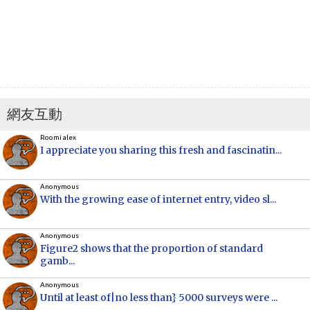
網友互動
Roomi alex
I appreciate you sharing this fresh and fascinatin...
Anonymous
With the growing ease of internet entry, video sl...
Anonymous
Figure2 shows that the proportion of standard
gamb...
Anonymous
Until at least of|no less than} 5000 surveys were ...