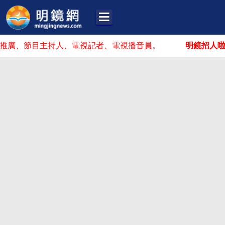
節目主持人、電視記者、電視播音員。
明鏡招人啦！
你可