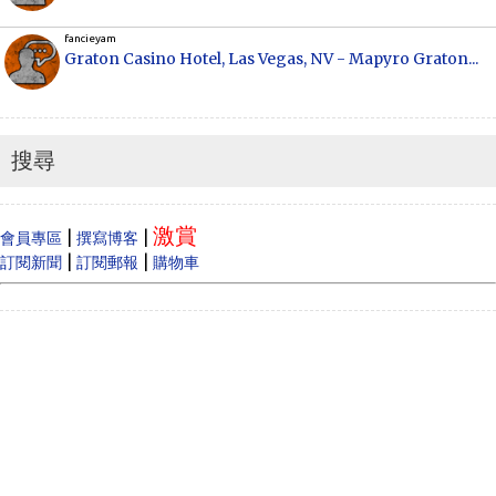
fancieyam
Graton Casino Hotel, Las Vegas, NV - Mapyro Graton...
Anonymous
How to make money online, how to make money
online...
搜尋
Cecilia
When Vancouver and Toronto real estate prices
激賞
dram...
|
|
會員專區
撰寫博客
|
|
訂閱新聞
訂閱郵報
購物車
Anonymous
Like
Anonymous
Heya i am for the first time here. I came across t...
Oliver Jones
This is very interesting, You are a very skilled b...