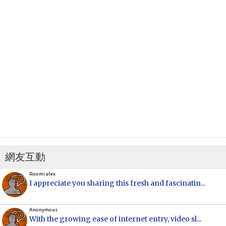
網友互動
Roomi alex
I appreciate you sharing this fresh and fascinatin...
Anonymous
With the growing ease of internet entry, video sl...