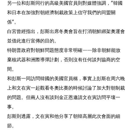
另一位和彭斯同行的高級美國官員則對媒體強調，"韓國
和日本在加強對朝經濟制裁政策上信守我們的同盟關
係"。
白宮曾經指出，彭斯出席冬奧會旨在打消朝鮮綁架奧運會
並借此進行宣傳的目的。
特朗普政府對朝鮮問題態度非常明確——除非朝鮮能放
棄核武器和洲際導彈計劃，否則沒有任何談判協商的空
間。
和彭斯一同訪問韓國的美國官員稱，事實上彭斯在周六晚
上和文在寅一起觀看冬奧比賽的時候討論了加大對朝制裁
的問題。但兩人沒有談到金正恩邀請文在寅訪問平壤一
事。
彭斯則透露，文在寅和他分享了朝韓高層此次會面的細
節。