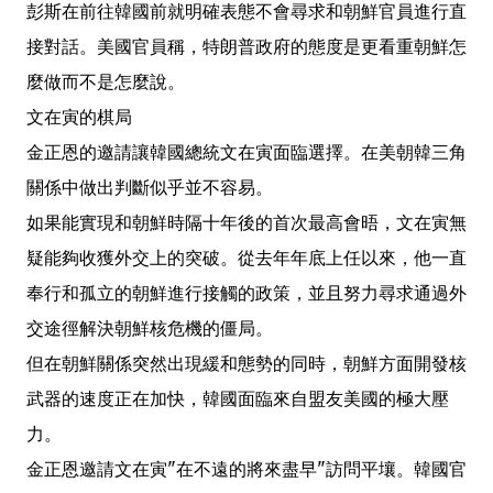
彭斯在前往韓國前就明確表態不會尋求和朝鮮官員進行直
接對話。美國官員稱，特朗普政府的態度是更看重朝鮮怎
麼做而不是怎麼說。
文在寅的棋局
金正恩的邀請讓韓國總統文在寅面臨選擇。在美朝韓三角
關係中做出判斷似乎並不容易。
如果能實現和朝鮮時隔十年後的首次最高會晤，文在寅無
疑能夠收獲外交上的突破。從去年年底上任以來，他一直
奉行和孤立的朝鮮進行接觸的政策，並且努力尋求通過外
交途徑解決朝鮮核危機的僵局。
但在朝鮮關係突然出現緩和態勢的同時，朝鮮方面開發核
武器的速度正在加快，韓國面臨來自盟友美國的極大壓
力。
金正恩邀請文在寅"在不遠的將來盡早"訪問平壤。韓國官