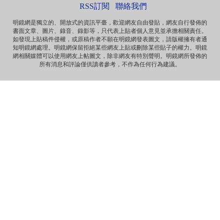
面向大海，春暖花开 ...
RSS訂閱
聯絡我們
明鏡網是獨立的、開放式的資訊平臺，歡迎網友自由發貼，網友自行發佈的
書面文章、圖片、錄音、錄影等，只代表上貼者個人意見並承擔相關責任。
Anonymous
如發現上貼稿件侵權，或原稿作者不願在明鏡網發表圖文，請版權擁有者通
《海葬 · 爱的归宿》 冰一样激烈的爱 黑一样遥远的爱 海一样
知明鏡網處理。明鏡網保留拒絕某些網友上貼或刪除某些貼子的權力。明鏡
深沉的爱 天一样高广的爱 一个丈夫对妻...
網相關媒體可以使用網友上帖圖文，除非網友有特別聲明。明鏡網所發佈的
所有消息和評論僅供讀者參考，不作為任何行為建議。
Anonymous
那些自由飞舞的灵魂，总是让逐渐安于现状的我们惭愧，不
安而又沉默……先生走好！
Anonymous
《惩罚》 你要死在自由之邦 就让你死无葬身之地 你呼吁落实
宪法 就把你落实到牢监禁闭 你爱妻如痴如...
Anonymous
《海葬 · 爱的归宿》 冰一样激烈的爱 黑一样遥远的爱 海一样
深沉的爱 天一样高广的爱 一个丈夫对妻...
Anonymous
《致刘霞》 因为爱 海波之上 有玫瑰泡沫浪漫 因为爱 晓波之
上 有霞光永远璀璨 因为爱 自由之魂 此...