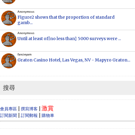
Anonymous
Figure2 shows that the proportion of standard
gamb...
Anonymous
Until at least of|no less than} 5000 surveys were ...
fancieyam
Graton Casino Hotel, Las Vegas, NV - Mapyro Graton...
Anonymous
How to make money online, how to make money
online...
搜尋
Cecilia
When Vancouver and Toronto real estate prices
激賞
dram...
|
|
會員專區
撰寫博客
|
|
訂閱新聞
訂閱郵報
購物車
Anonymous
Like