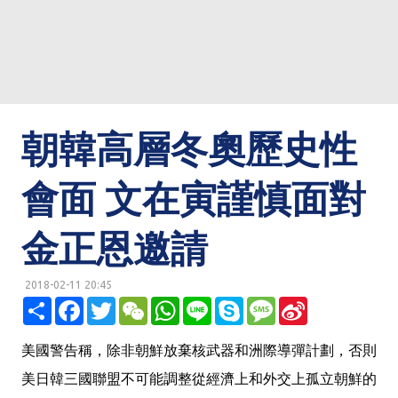
朝韓高層冬奧歷史性
會面 文在寅謹慎面對
金正恩邀請
2018-02-11 20:45
明鏡網 http://mingjingnews.com
分
F
T
W
W
L
S
M
S
享
a
w
e
h
i
k
e
i
c
i
C
a
n
y
s
n
e
t
h
t
e
p
s
a
美國警告稱，除非朝鮮放棄核武器和洲際導彈計劃，否則
b
t
a
s
e
a
W
o
e
t
A
g
e
美日韓三國聯盟不可能調整從經濟上和外交上孤立朝鮮的
o
r
p
e
i