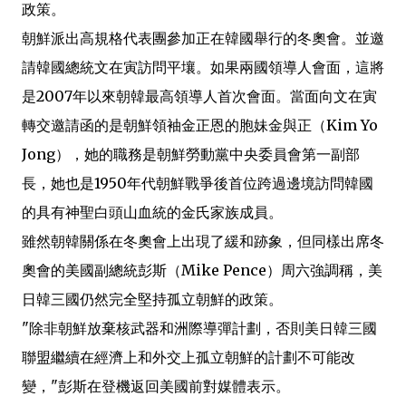
k
p
b
政策。
o
朝鮮派出高規格代表團參加正在韓國舉行的冬奧會。並邀
請韓國總統文在寅訪問平壤。如果兩國領導人會面，這將
是2007年以來朝韓最高領導人首次會面。當面向文在寅
轉交邀請函的是朝鮮領袖金正恩的胞妹金與正（Kim Yo
Jong），她的職務是朝鮮勞動黨中央委員會第一副部
長，她也是1950年代朝鮮戰爭後首位跨過邊境訪問韓國
的具有神聖白頭山血統的金氏家族成員。
雖然朝韓關係在冬奧會上出現了緩和跡象，但同樣出席冬
奧會的美國副總統彭斯（Mike Pence）周六強調稱，美
日韓三國仍然完全堅持孤立朝鮮的政策。
"除非朝鮮放棄核武器和洲際導彈計劃，否則美日韓三國
聯盟繼續在經濟上和外交上孤立朝鮮的計劃不可能改
變，"彭斯在登機返回美國前對媒體表示。