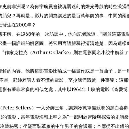
在史前非洲呢？為何宇航員會被瑰麗迷幻的燈光秀般的時空漩渦
的胎兒？再就是，影片的開篇講述的是百萬年前的事，中間的兩
發生在2001年？
不解。在1968年的一次訪談中，他向記者說道，"關於這部電
它畫一幅詳細的解密圖，將它用言語解釋得清清楚楚，因為這樣
克拉克（Arthur C Clarke）則在電影同名小說中解答
理解的內容。他將這部電影比喻成一幅畫作或是一首曲子，是一
》並不是一部純粹讓人看不懂的電影，至少我們清楚一件事兒：這部
影有著非常多的相似之處，其中以1964年上映的電影《奇愛博
ter Sellers）一人分飾三角，諷刺冷戰軍備競賽的黑白喜劇
思的電影，當年電影海報上稱之為"一部關於冒險與探索的史詩
的冷戰秘密；坐滿西裝革履的中年男子的會議廳；本應從不出錯