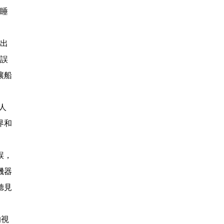
沉睡
能出
錯誤
讓船
人
界和
誤，
機器
聽見
的視