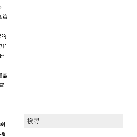
吞
個篇
影的
每位
了部
種需
電
搜尋
級劇
的機