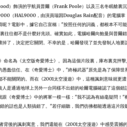
kwood）飾演的宇航員普爾（Frank Poole）以及三名冬眠艙裏
（HAL9000，由演員瑞因Douglas Rain配音）的電腦掌
煩呢？電影中，據它自己宣稱："按照任何的詞義，都根本不可
影裏往往都不是什麼好兆頭。確實如此，電腦哈爾向鮑曼與普爾
壞掉了，決定把它關閉。不幸的是，哈爾發現了並先發制人地要
遊》命名為《太空版奇愛博士》。因為這個片段裏，庫布裏克抨擊
的愚蠢信任。在《奇愛博士》中，"終極武器"原先是為了保障世
不能關閉的。而在《2001太空漫遊》中，這種諷刺意味就更濃
責人是通過地球上另外一台同樣不出錯的哈爾電腦確認了這個錯
就跟《奇愛博士》中的將軍一模一樣："我不認為有絲毫疑問！"
麼錯的話也是人類搞錯了。"若仔細聽，我們彷彿都能透過這片段
者背後的諷刺寓意，我們還能在《2001太空漫遊》中感受震撼