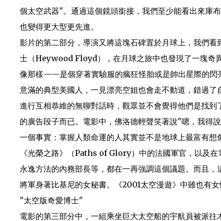
個太空武器"。通過這個鏡頭銜接，我們至少能看出來庫
也變得更大型更先進。
影片的第二部分，導演又將這塊石碑置於月球上，我們看到由演員
士（Heywood Floyd），在月球之旅中也發現了
像那樣——是個穿著實驗服的瘋狂怪胎或是帥出星際的閃
意滿的典型美國人，一見漂亮空姐也會走不動道，錯過了
進行互相恭維的無聊對話時，觀眾並不會覺得他們是找到
的廣告段子而已。電影中，佛洛德輕聲笑著說"嗯，我得
一個事實：掌握人類命運的人其實並不是地球上最富有想
《光榮之路》（Paths of Glory）中的法國軍官，以及在
永逸方法的內務部長等，都在一再強調這個議題。而且，
將軍身著比基尼的女秘書。《2001太空漫遊》中雖也有
"太空版奇愛博士"
電影的第三部分中，一組乘坐巨大太空船的宇航員被派往木星