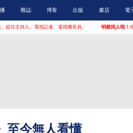
跳到主要內容
播
雜誌
博客
出版
書店
電
人、電視記者、電視播音員。
明鏡招人啦！
你可能在這找
遊》至今無人看懂