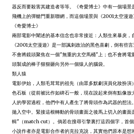
器反而要殺害其建造者等等。《奇愛博士》中有一個場景是剛將軍（
飛機上的彈艙門重新聯網，而這個場景與《2001太空漫
《奇愛博士》
兩部電影中闡述的基本信念也非常接近：人類生來暴戾，
《2001太空漫遊》是一部諷刺政治的黑色喜劇，倒有些
不會將鏡頭聚焦在一個"無重的太空馬桶"上；也不會將電
頭製成的棒子狠狠砸向另外一個猿人的腦袋。
類人猿
電影伊始，人類毛茸茸的祖先（由眾多默劇演員化妝扮演
色石板（從前被比作如碑石一般，現在說起來倒有點像放大版的
人的學習過程，他們中有人產生了將骨頭作為武器的想法
拋入空中。緊接這根轉動的骨頭畫面之後馬上切入的畫面
輯"（match cut）。倘若在搜尋引擎裏打這四個字
小說作者亦是電影合作者的克拉克說，其實他們原本是想