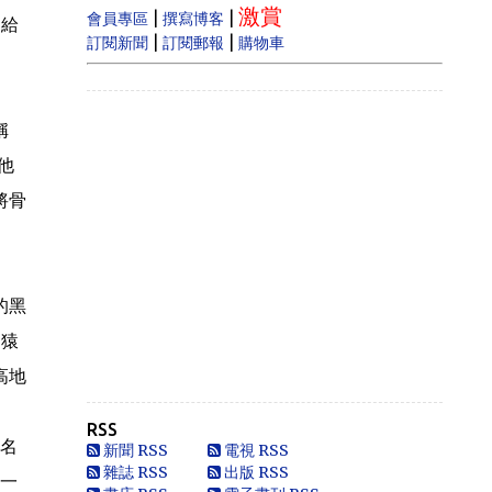
激賞
|
|
會員專區
撰寫博客
）給
|
|
訂閱新聞
訂閱郵報
購物車
稱
他
將骨
的黑
了猿
高地
RSS
同名
新聞 RSS
電視 RSS
雜誌 RSS
出版 RSS
即一