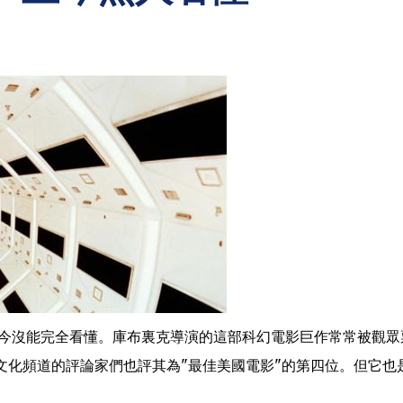
至今沒能完全看懂。庫布裏克導演的這部科幻電影巨作常常被觀眾
）文化頻道的評論家們也評其為"最佳美國電影"的第四位。但它也