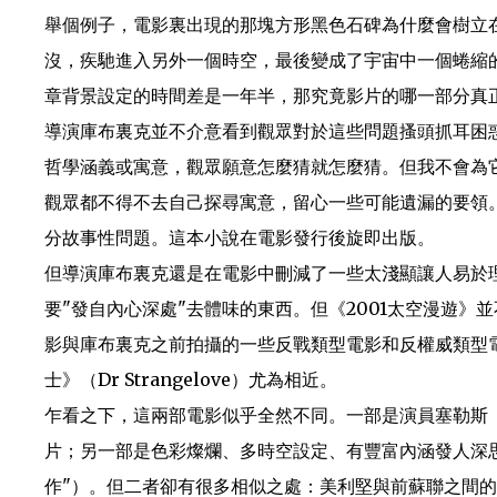
舉個例子，電影裏出現的那塊方形黑色石碑為什麼會樹立
沒，疾馳進入另外一個時空，最後變成了宇宙中一個蜷縮
章背景設定的時間差是一年半，那究竟影片的哪一部分真正
導演庫布裏克並不介意看到觀眾對於這些問題搔頭抓耳困惑
哲學涵義或寓意，觀眾願意怎麼猜就怎麼猜。但我不會為
觀眾都不得不去自己探尋寓意，留心一些可能遺漏的要領。"作家
分故事性問題。這本小說在電影發行後旋即出版。
但導演庫布裏克還是在電影中刪減了一些太淺顯讓人易於
要"發自內心深處"去體味的東西。但《2001太空漫遊
影與庫布裏克之前拍攝的一些反戰類型電影和反權威類型電
士》（Dr Strangelove）尤為相近。
乍看之下，這兩部電影似乎全然不同。一部是演員塞勒斯（Pe
片；另一部是色彩燦爛、多時空設定、有豐富內涵發人深
作"）。但二者卻有很多相似之處：美利堅與前蘇聯之間