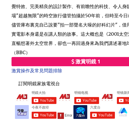
覺特效、完美精良的設計製作、有前瞻性的科技、令人身
場"超越無限"的時空旅行儘管拍攝於50年前，但時至今
儘管庫布裏克自己說要"拍一部聲名大噪的好科幻片"，借
實電影本身還是在講人類的故事。這大概也是《2001太
直暢想著外太空世界，卻也一再回過身來為我們講述著地
（BBC）
激賞明鏡 1
激賞操作及常見問題排除
訂閱明鏡家族電視台