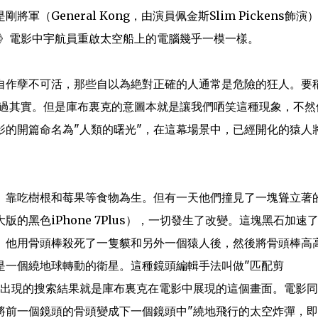
General Kong，由演員佩金斯Slim Pickens飾演
遊》電影中宇航員重啟太空船上的電腦幾乎一模一樣。
自作孽不可活，那些自以為絶對正確的人通常是危險的狂人。要
言過其實。但是庫布裏克的意圖本就是讓我們哂笑這種現象，不然
影的開篇命名為"人類的曙光"，在這幕場景中，已經開化的猿人
）靠吃樹根和莓果等食物為生。但有一天他們撞見了一塊聳立著
黑色iPhone 7Plus），一切發生了改變。這塊黑石加速
。他用骨頭棒殺死了一隻貘和另外一個猿人後，然後將骨頭棒高
是一個繞地球轉動的衛星。這種鏡頭編輯手法叫做"匹配剪
，首個出現的搜索結果就是庫布裏克在電影中展現的這個畫面。電影
將前一個鏡頭的骨頭變成下一個鏡頭中"繞地飛行的太空炸彈，