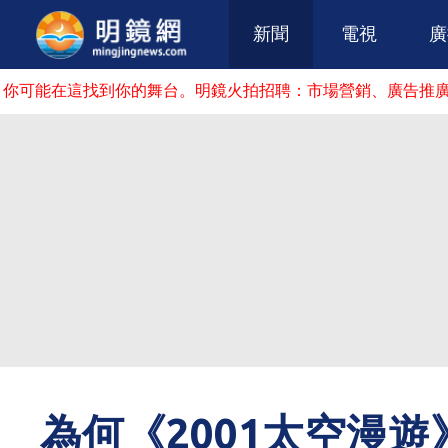
新聞
電視
廣
找到你的舞台。明鏡火拍招聘：市場營銷、廣告推廣、節目主持
為何《2001太空漫