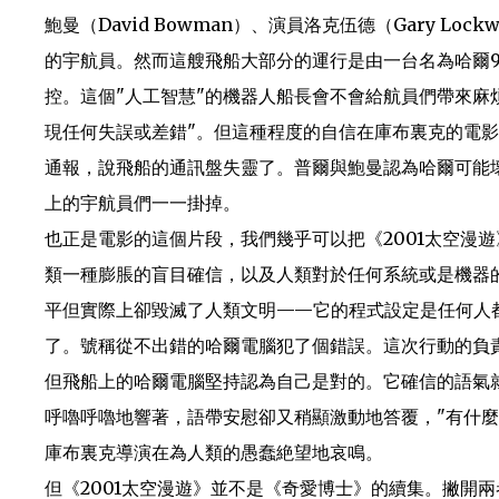
鮑曼（David Bowman）、演員洛克伍德（Gary Loc
的宇航員。然而這艘飛船大部分的運行是由一台名為哈爾9000
控。這個"人工智慧"的機器人船長會不會給航員們帶來麻
現任何失誤或差錯"。但這種程度的自信在庫布裏克的電
通報，說飛船的通訊盤失靈了。普爾與鮑曼認為哈爾可能
上的宇航員們一一掛掉。
也正是電影的這個片段，我們幾乎可以把《2001太空漫
類一種膨脹的盲目確信，以及人類對於任何系統或是機器
平但實際上卻毀滅了人類文明——它的程式設定是任何人都
了。號稱從不出錯的哈爾電腦犯了個錯誤。這次行動的負
但飛船上的哈爾電腦堅持認為自己是對的。它確信的語氣
呼嚕呼嚕地響著，語帶安慰卻又稍顯激動地答覆，"有什
庫布裏克導演在為人類的愚蠢絶望地哀鳴。
但《2001太空漫遊》並不是《奇愛博士》的續集。撇開兩