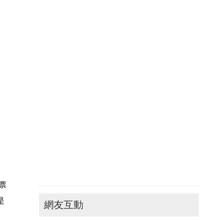
票
是
網友互動