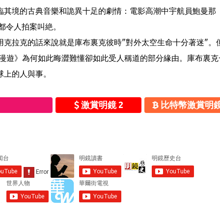
臨其境的古典音樂和詭異十足的劇情：電影高潮中宇航員鮑曼那
日都令人拍案叫絶。
用克拉克的話來說就是庫布裏克彼時"對外太空生命十分著迷"。
空漫遊》為何如此晦澀難懂卻如此受人稱道的部分緣由。庫布裏克
球上的人與事。
激賞明鏡 2
比特幣激賞明