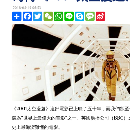
2018-04-19 06:53
明鏡網 http://mingjingnews.com
分
F
T
W
W
L
S
M
S
享
a
w
e
h
i
k
e
i
c
i
C
a
n
y
s
n
e
t
h
t
e
p
s
a
b
t
a
s
e
a
W
o
e
t
A
g
e
o
r
p
e
i
k
p
b
o
《2001太空漫遊》這部電影已上映了五十年，而我們卻
選為"世界上最偉大的電影"之一。英國廣播公司（BBC
史上最晦澀難懂的電影。