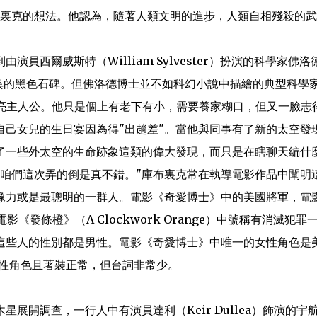
布裏克的想法。他認為，隨著人類文明的進步，人類自相殘殺的
西爾威斯特（William Sylvester）扮演的科學家佛洛
一塊奇異的黑色石碑。但佛洛德博士並不如科幻小說中描繪的典型科學
亮主人公。他只是個上有老下有小，需要養家糊口，但又一臉志
自己女兒的生日宴因為得"出趟差"。當他與同事有了新的太空發
了一些外太空的生命跡象這類的偉大發現，而只是在瞎聊天編什
說咱們這次弄的倒是真不錯。"庫布裏克常在執導電影作品中闡明
像力或是最聰明的一群人。電影《奇愛博士》中的美國將軍，電
電影《發條橙》（A Clockwork Orange）中號稱有消滅犯罪
這些人的性別都是男性。電影《奇愛博士》中唯一的女性角色是
女性角色且著裝正常，但台詞非常少。
展開調查，一行人中有演員達利（Keir Dullea）飾演的宇