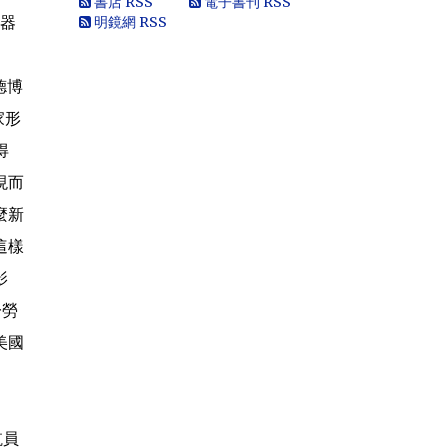
書店 RSS
電子書刊 RSS
武器
明鏡網 RSS
德博
家形
得
現而
麼新
這樣
影
一勞
美國
航員