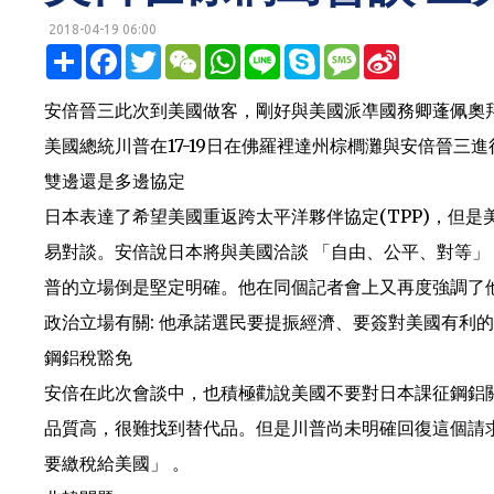
2018-04-19 06:00
明鏡網 http://mingjingnews.com
分
F
T
W
W
L
S
M
S
享
a
w
e
h
i
k
e
i
c
i
C
a
n
y
s
n
e
t
h
t
e
p
s
a
安倍晉三此次到美國做客，剛好與美國派凖國務卿蓬佩奧
b
t
a
s
e
a
W
o
e
t
A
g
e
美國總統川普在17-19日在佛羅裡達州棕櫚灘與安倍晉
o
r
p
e
i
k
p
b
雙邊還是多邊協定
o
日本表達了希望美國重返跨太平洋夥伴協定(TPP)，但
易對談。安倍說日本將與美國洽談 「自由、公平、對等」
普的立場倒是堅定明確。他在同個記者會上又再度強調了
政治立場有關: 他承諾選民要提振經濟、要簽對美國有利
鋼鋁稅豁免
安倍在此次會談中，也積極勸說美國不要對日本課征鋼鋁
品質高，很難找到替代品。但是川普尚未明確回復這個請
要繳稅給美國」 。