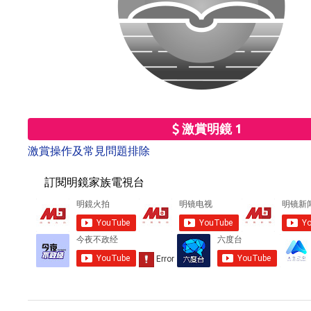
激賞明鏡 1
激賞操作及常見問題排除
訂閱明鏡家族電視台