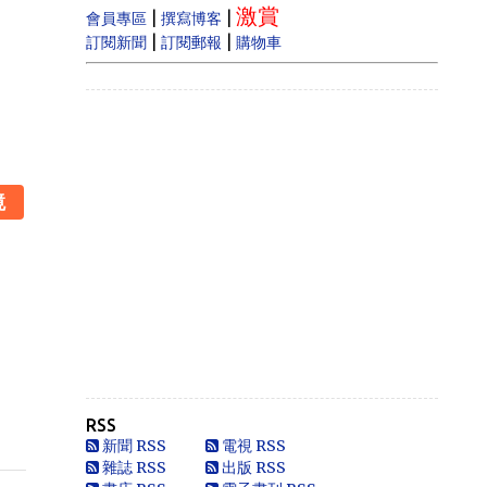
激賞
estate prices dram...
|
|
會員專區
撰寫博客
|
|
訂閱新聞
訂閱郵報
購物車
Anonymous
Like
Anonymous
Heya i am for the first time here. I
came across t...
鏡
Oliver Jones
This is very interesting, You are a
very skilled b...
Anonymous
一路走好 你在天之灵一定要让共党倒
台！
Anonymous
走好
RSS
Anonymous
新聞 RSS
電視 RSS
別太自信，自以為是華夏血統，可能只
雜誌 RSS
出版 RSS
是蒙人，看人看歷史要客觀些，不是前