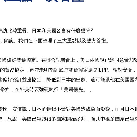
拜訪北韓重疊。日本和美國各自有什麼盤算?
三進行會談。我們在下面整理了三大重點以及雙方答復。
是美國偏好雙邊協定。在聯合記者會上，美日兩國說已經同意會加
 的貿易協定，這並未明指到底是雙邊協定還是TPP。相對安倍
他偏好簽訂雙邊協定，降低對日本的出超。這可能跟他在美國國
的條約，在外交時要強硬執行「美國優先」 。
關稅。安倍說，日本的鋼鋁不會對美國造成負面影響，而且日本
求，只說「美國已經跟很多國家開始談判，而其中很多國家已經