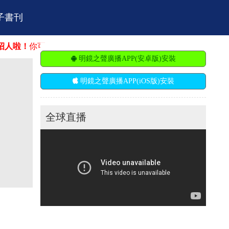
子書刊
！
你可能在這找到你的舞台。明鏡火拍招聘：市場營銷、廣告推
明鏡之聲廣播APP(安卓版)安裝
明鏡之聲廣播APP(iOS版)安裝
全球直播