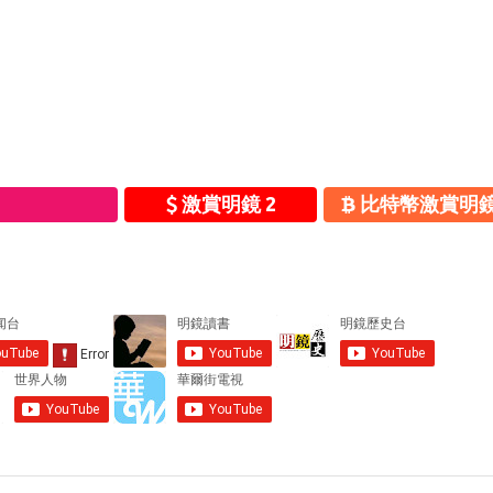
激賞明鏡 2
比特幣激賞明