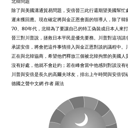
北韓問題
除了與美國溝通貿易問題，安倍晉三此行還期望美國幫忙
遲未獲回應。現在確定將與金正恩會面的領導人，除了韓
70、80年代，北韓為了要讓自己的特工偽裝成日本人來
晉三對川普說，拯救日本平民是優先要務。川普對這項請
承諾安倍，將會把這件事情排入與金正恩對談的議程中。川
正在與北韓協商，希望他們釋放三個被北韓拘禁的美國人
沒有好處，他就不會赴約；若在峰會當中他感到對談沒有
川普與安倍是長久的高爾夫球友，排出上午時間與安倍切
德國之聲中文網 作者 羅法