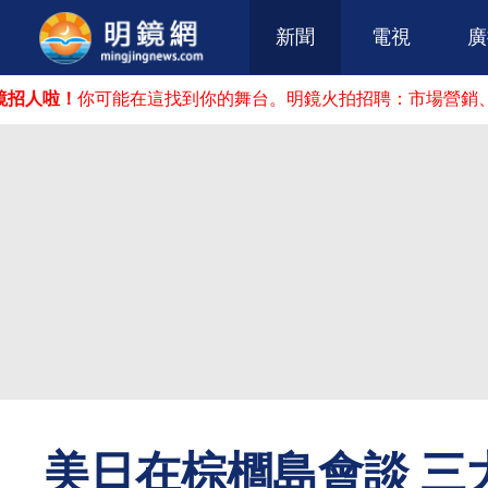
新聞
電視
廣
啦！
你可能在這找到你的舞台。明鏡火拍招聘：市場營銷、廣告
美日在棕櫚島會談 三