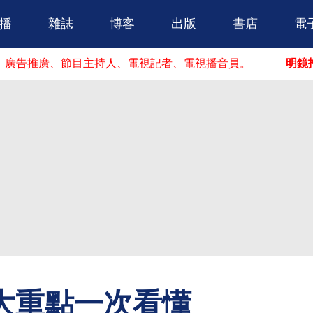
跳到主要內容
播
雜誌
博客
出版
書店
電
推廣、節目主持人、電視記者、電視播音員。
明鏡招人啦
大重點一次看懂