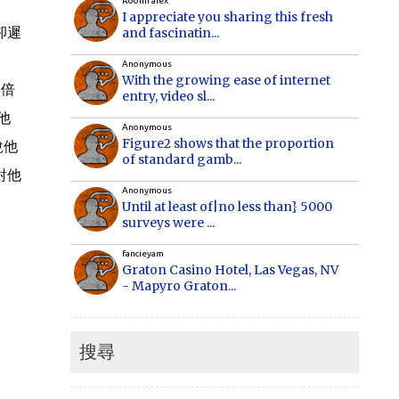
Roomi alex
I appreciate you sharing this fresh
卻遲
and fascinatin...
Anonymous
With the growing ease of internet
安倍
entry, video sl...
他
Anonymous
Figure2 shows that the proportion
說他
of standard gamb...
對他
Anonymous
Until at least of|no less than} 5000
surveys were ...
fancieyam
Graton Casino Hotel, Las Vegas, NV
- Mapyro Graton...
Anonymous
How to make money online, how to
make money online...
搜尋
Cecilia
When Vancouver and Toronto real