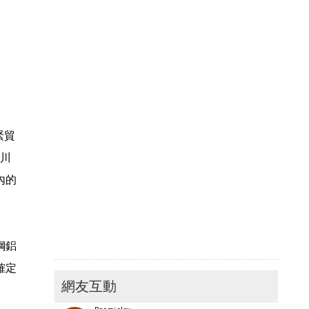
緊貿
，川
內的
鋼鋁
確定
網友互動