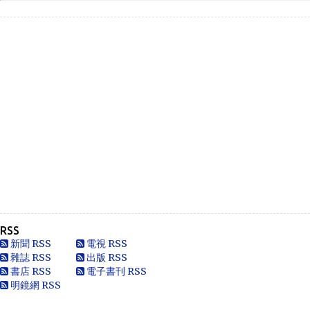
Like
Anonymous
Heya i am for the first time here. I came across t...
Oliver Jones
This is very interesting, You are a very skilled b...
Anonymous
一路走好 你在天之灵一定要让共党倒台！
Anonymous
走好
RSS
Anonymous
新聞 RSS
電視 RSS
別太自信，自以為是華夏血統，可能只是蒙人，看人看歷史
雜誌 RSS
出版 RSS
要客觀些，不是前朝無能，也用不了割.你還有看看這...
書店 RSS
電子書刊 RSS
明鏡網 RSS
黄永南
本人大陆公民，一直不愿接受英香港人纳入中国，英香港人