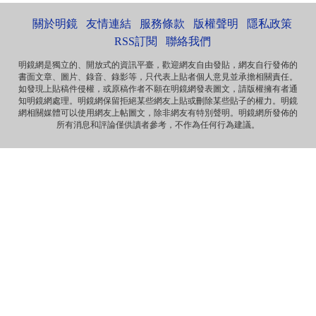
非华夏民族！坚决反对英香港纳入中国版图，有辱华夏...
關於明鏡
友情連結
服務條款
版權聲明
隱私政策
Marlymhihi
面向大海，春暖花开 ...
RSS訂閱
聯絡我們
明鏡網是獨立的、開放式的資訊平臺，歡迎網友自由發貼，網友自行發佈的
書面文章、圖片、錄音、錄影等，只代表上貼者個人意見並承擔相關責任。
Anonymous
如發現上貼稿件侵權，或原稿作者不願在明鏡網發表圖文，請版權擁有者通
《海葬 · 爱的归宿》 冰一样激烈的爱 黑一样遥远的爱 海一样
知明鏡網處理。明鏡網保留拒絕某些網友上貼或刪除某些貼子的權力。明鏡
深沉的爱 天一样高广的爱 一个丈夫对妻...
網相關媒體可以使用網友上帖圖文，除非網友有特別聲明。明鏡網所發佈的
所有消息和評論僅供讀者參考，不作為任何行為建議。
Anonymous
那些自由飞舞的灵魂，总是让逐渐安于现状的我们惭愧，不
安而又沉默……先生走好！
Anonymous
《惩罚》 你要死在自由之邦 就让你死无葬身之地 你呼吁落实
宪法 就把你落实到牢监禁闭 你爱妻如痴如...
Anonymous
《海葬 · 爱的归宿》 冰一样激烈的爱 黑一样遥远的爱 海一样
深沉的爱 天一样高广的爱 一个丈夫对妻...
Anonymous
《致刘霞》 因为爱 海波之上 有玫瑰泡沫浪漫 因为爱 晓波之
上 有霞光永远璀璨 因为爱 自由之魂 此...