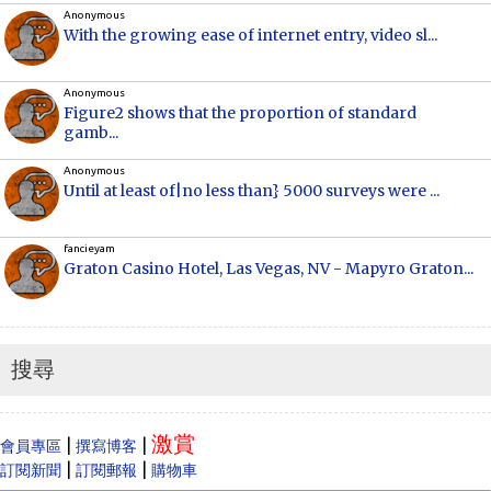
Anonymous
With the growing ease of internet entry, video sl...
Anonymous
Figure2 shows that the proportion of standard
gamb...
Anonymous
Until at least of|no less than} 5000 surveys were ...
fancieyam
Graton Casino Hotel, Las Vegas, NV - Mapyro Graton...
Anonymous
How to make money online, how to make money
online...
搜尋
Cecilia
When Vancouver and Toronto real estate prices
激賞
dram...
|
|
會員專區
撰寫博客
|
|
訂閱新聞
訂閱郵報
購物車
Anonymous