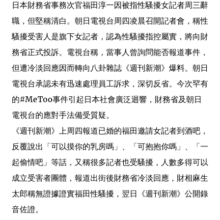
k
p
b
日本財務省事務次官福田淳一因被指性騷擾女記者周三辭
o
職，但堅稱清白。朝日電視台周四凌晨召開記者會，稱性
騷擾受害人是旗下女記者，認為性騷擾指控屬實，將向財
務省正式投訴。電視台稱，當事人曾詢問能否報道事件，
但遭冷淡回應因而轉向八卦雜誌《週刊新潮》爆料。朝日
電視台承認未有迅速處理員工訴求，深切反省。今次罕有
的#MeToo事件引起日本社會廣泛迴響，財務省及朝日
電視台的應對手法備受質疑。
《週刊新潮》上周四報道已婚的福田邀請女記者到酒吧，
反覆說出「可以摸你的乳房嗎」、「可抱抱你嗎」、「一
起偷情吧」等話，又稱很多記者也受騷擾，人數多得可以
成立受害者團體，報道出街後財務省冷淡回應，財相麻生
太郎稱無證據證實福田性騷擾，翌日《週刊新潮》公開錄
音佐證。