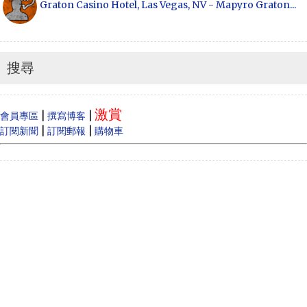
Graton Casino Hotel, Las Vegas, NV - Mapyro Graton...
Anonymous
How to make money online, how to make money
online...
搜尋
Cecilia
When Vancouver and Toronto real estate prices
激賞
dram...
|
|
會員專區
撰寫博客
|
|
訂閱新聞
訂閱郵報
購物車
Anonymous
Like
Anonymous
Heya i am for the first time here. I came across t...
Oliver Jones
This is very interesting, You are a very skilled b...
Anonymous
一路走好 你在天之灵一定要让共党倒台！