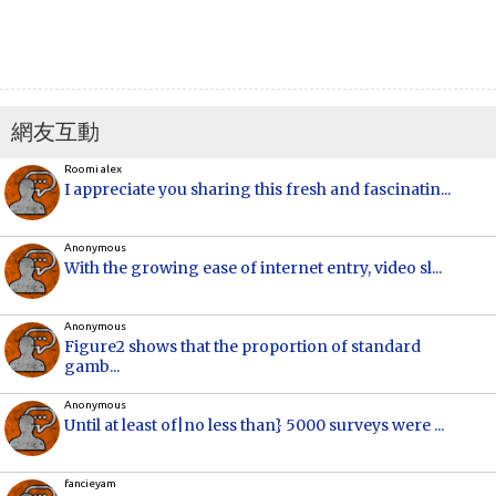
網友互動
Roomi alex
I appreciate you sharing this fresh and fascinatin...
Anonymous
With the growing ease of internet entry, video sl...
Anonymous
Figure2 shows that the proportion of standard
gamb...
Anonymous
Until at least of|no less than} 5000 surveys were ...
fancieyam