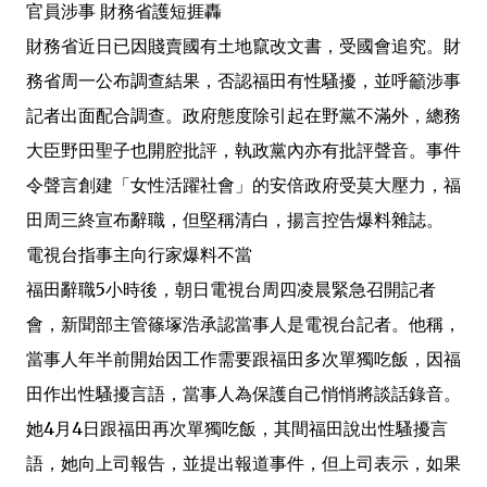
官員涉事 財務省護短捱轟
財務省近日已因賤賣國有土地竄改文書，受國會追究。財
務省周一公布調查結果，否認福田有性騷擾，並呼籲涉事
記者出面配合調查。政府態度除引起在野黨不滿外，總務
大臣野田聖子也開腔批評，執政黨內亦有批評聲音。事件
令聲言創建「女性活躍社會」的安倍政府受莫大壓力，福
田周三終宣布辭職，但堅稱清白，揚言控告爆料雜誌。
電視台指事主向行家爆料不當
福田辭職5小時後，朝日電視台周四凌晨緊急召開記者
會，新聞部主管篠塚浩承認當事人是電視台記者。他稱，
當事人年半前開始因工作需要跟福田多次單獨吃飯，因福
田作出性騷擾言語，當事人為保護自己悄悄將談話錄音。
她4月4日跟福田再次單獨吃飯，其間福田說出性騷擾言
語，她向上司報告，並提出報道事件，但上司表示，如果