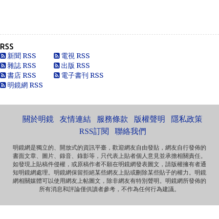
Anonymous
走好
RSS
Anonymous
新聞 RSS
電視 RSS
別太自信，自以為是華夏血統，可能只是蒙人，看人看歷史
雜誌 RSS
出版 RSS
要客觀些，不是前朝無能，也用不了割.你還有看看這...
書店 RSS
電子書刊 RSS
明鏡網 RSS
黄永南
本人大陆公民，一直不愿接受英香港人纳入中国，英香港人
非华夏民族！坚决反对英香港纳入中国版图，有辱华夏...
關於明鏡
友情連結
服務條款
版權聲明
隱私政策
Marlymhihi
面向大海，春暖花开 ...
RSS訂閱
聯絡我們
明鏡網是獨立的、開放式的資訊平臺，歡迎網友自由發貼，網友自行發佈的
書面文章、圖片、錄音、錄影等，只代表上貼者個人意見並承擔相關責任。
Anonymous
如發現上貼稿件侵權，或原稿作者不願在明鏡網發表圖文，請版權擁有者通
《海葬 · 爱的归宿》 冰一样激烈的爱 黑一样遥远的爱 海一样
知明鏡網處理。明鏡網保留拒絕某些網友上貼或刪除某些貼子的權力。明鏡
深沉的爱 天一样高广的爱 一个丈夫对妻...
網相關媒體可以使用網友上帖圖文，除非網友有特別聲明。明鏡網所發佈的
所有消息和評論僅供讀者參考，不作為任何行為建議。
Anonymous
那些自由飞舞的灵魂，总是让逐渐安于现状的我们惭愧，不
安而又沉默……先生走好！