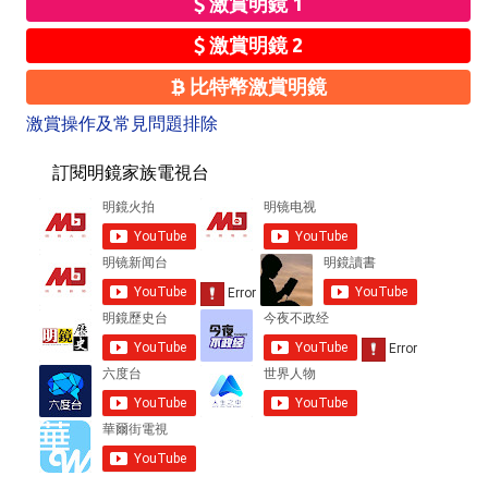
激賞明鏡 1
激賞明鏡 2
比特幣激賞明鏡
激賞操作及常見問題排除
訂閱明鏡家族電視台