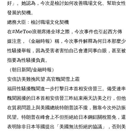
好」。她認為，今次是檢討如何改善職場文化、幫助女性
發展的契機。
總務大臣﹕檢討職場文化契機
在#MeToo浪潮席捲全球之際，今次事件也引起西方傳
媒注意，《金融時報》稱，今次事件解釋為何日本那麼少
性騷擾舉報，因為受害者害怕自己會遭同事白眼，甚至被
指要為性騷擾負責。
（朝日新聞/金融時報）
安倍訪美難挽民望 高官醜聞雪上霜
福田性騷擾醜聞進一步打擊日本首相安倍晉三。備受連串
醜聞困擾的日本首相安倍晉三昨結束兩天訪美之行，但他
在貿易問題上與美國總統特朗普談不攏，難靠今次外訪振
民望。特朗普在峰會上不但拒絕給日本鋼鋁關稅豁免，還
表明除非日本等國提出「美國無法拒絕的協議」，否則美