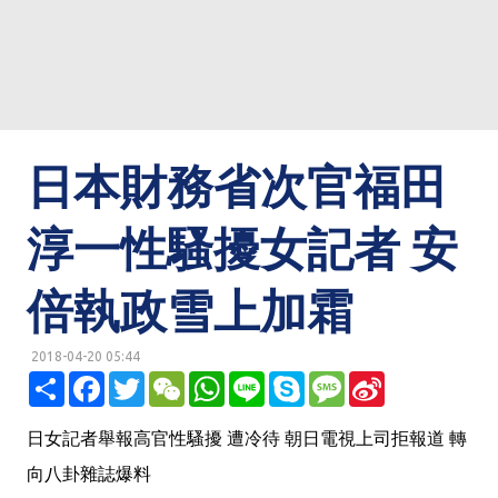
日本財務省次官福田
淳一性騷擾女記者 安
倍執政雪上加霜
2018-04-20 05:44
明鏡網 http://mingjingnews.com
分
F
T
W
W
L
S
M
S
享
a
w
e
h
i
k
e
i
c
i
C
a
n
y
s
n
e
t
h
t
e
p
s
a
日女記者舉報高官性騷擾 遭冷待 朝日電視上司拒報道 轉
b
t
a
s
e
a
W
o
e
t
A
g
e
向八卦雜誌爆料
o
r
p
e
i