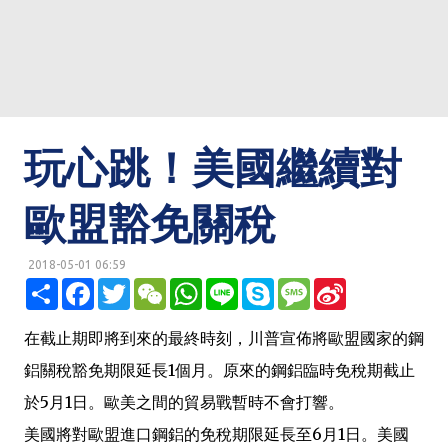
玩心跳！美國繼續對
歐盟豁免關稅
2018-05-01 06:59
明鏡網 http://mingjingnews.com
分
F
T
W
W
L
S
M
S
享
a
w
e
h
i
k
e
i
c
i
C
a
n
y
s
n
e
t
h
t
e
p
s
a
在截止期即將到來的最終時刻，川普宣佈將歐盟國家的鋼
b
t
a
s
e
a
W
o
e
t
A
g
e
鋁關稅豁免期限延長1個月。原來的鋼鋁臨時免稅期截止
o
r
p
e
i
k
p
b
於5月1日。歐美之間的貿易戰暫時不會打響。
o
美國將對歐盟進口鋼鋁的免稅期限延長至6月1日。美國