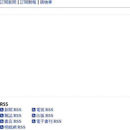
|
|
訂閱新聞
訂閱郵報
購物車
Anonymous
Like
Anonymous
Heya i am for the first time here. I came across t...
Oliver Jones
This is very interesting, You are a very skilled b...
Anonymous
一路走好 你在天之灵一定要让共党倒台！
Anonymous
走好
RSS
Anonymous
新聞 RSS
電視 RSS
別太自信，自以為是華夏血統，可能只是蒙人，看人看歷史
雜誌 RSS
出版 RSS
要客觀些，不是前朝無能，也用不了割.你還有看看這...
書店 RSS
電子書刊 RSS
明鏡網 RSS
黄永南