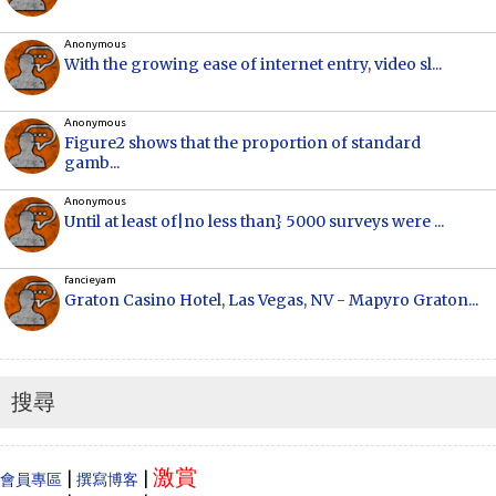
Anonymous
With the growing ease of internet entry, video sl...
Anonymous
Figure2 shows that the proportion of standard
gamb...
Anonymous
Until at least of|no less than} 5000 surveys were ...
fancieyam
Graton Casino Hotel, Las Vegas, NV - Mapyro Graton...
Anonymous
How to make money online, how to make money
online...
搜尋
Cecilia
When Vancouver and Toronto real estate prices
激賞
dram...
|
|
會員專區
撰寫博客