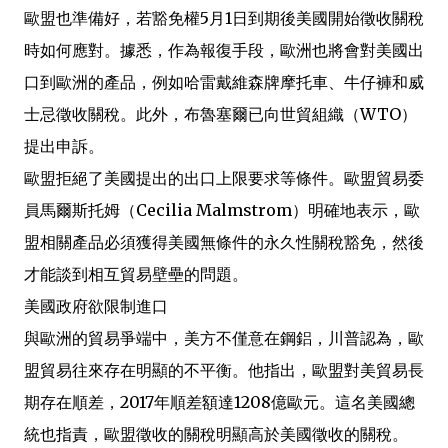
歐盟也準備好，若豁免權5月1日到期後美國開始徵收關稅
時如何應對。據悉，作為報復手段，歐洲也將會對美國出
口到歐洲的產品，例如哈雷戴維森牌摩托車、牛仔褲和威
士忌徵收關稅。此外，布魯塞爾已向世貿組織（WTO）
提出申訴。
歐盟拒絕了美國提出的出口上限要求等條件。歐盟貿易委
員馬爾斯托姆（Cecilia Malmstrom）明確地表示，歐
盟相關產品必須獲得美國無條件的永久性關稅豁免，然後
才能談到相互貿易壁壘的問題。
美國政府欲限制進口
與歐洲的貿易爭端中，美方不僅意在鋼鋁，川普認為，歐
盟貿易往來存在明顯的不平衡。他指出，歐盟對美貿易長
期存在順差，2017年順差額達1208億歐元。這名美國總
統也指責，歐盟徵收的關稅明顯高於美國徵收的關稅。