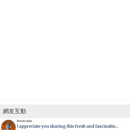
網友互動
Roomi alex
I appreciate you sharing this fresh and fascinatin...