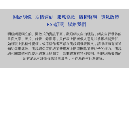
本人大陆公民，一直不愿接受英香港人纳入中国，英香港人
非华夏民族！坚决反对英香港纳入中国版图，有辱华夏...
關於明鏡
友情連結
服務條款
版權聲明
隱私政策
Marlymhihi
面向大海，春暖花开 ...
RSS訂閱
聯絡我們
明鏡網是獨立的、開放式的資訊平臺，歡迎網友自由發貼，網友自行發佈的
書面文章、圖片、錄音、錄影等，只代表上貼者個人意見並承擔相關責任。
Anonymous
如發現上貼稿件侵權，或原稿作者不願在明鏡網發表圖文，請版權擁有者通
《海葬 · 爱的归宿》 冰一样激烈的爱 黑一样遥远的爱 海一样
知明鏡網處理。明鏡網保留拒絕某些網友上貼或刪除某些貼子的權力。明鏡
深沉的爱 天一样高广的爱 一个丈夫对妻...
網相關媒體可以使用網友上帖圖文，除非網友有特別聲明。明鏡網所發佈的
所有消息和評論僅供讀者參考，不作為任何行為建議。
Anonymous
那些自由飞舞的灵魂，总是让逐渐安于现状的我们惭愧，不
安而又沉默……先生走好！
Anonymous
《惩罚》 你要死在自由之邦 就让你死无葬身之地 你呼吁落实
宪法 就把你落实到牢监禁闭 你爱妻如痴如...
Anonymous
《海葬 · 爱的归宿》 冰一样激烈的爱 黑一样遥远的爱 海一样
深沉的爱 天一样高广的爱 一个丈夫对妻...
Anonymous
《致刘霞》 因为爱 海波之上 有玫瑰泡沫浪漫 因为爱 晓波之