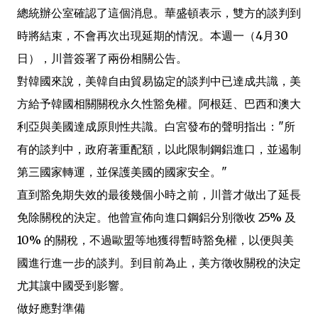
總統辦公室確認了這個消息。華盛頓表示，雙方的談判到
時將結束，不會再次出現延期的情況。本週一（4月30
日），川普簽署了兩份相關公告。
對韓國來說，美韓自由貿易協定的談判中已達成共識，美
方給予韓國相關關稅永久性豁免權。阿根廷、巴西和澳大
利亞與美國達成原則性共識。白宮發布的聲明指出："所
有的談判中，政府著重配額，以此限制鋼鋁進口，並遏制
第三國家轉運，並保護美國的國家安全。"
直到豁免期失效的最後幾個小時之前，川普才做出了延長
免除關稅的決定。他曾宣佈向進口鋼鋁分別徵收 25% 及
10% 的關稅，不過歐盟等地獲得暫時豁免權，以便與美
國進行進一步的談判。到目前為止，美方徵收關稅的決定
尤其讓中國受到影響。
做好應對準備