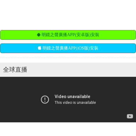
明鏡之聲廣播APP(安卓版)安裝
明鏡之聲廣播APP(iOS版)安裝
全球直播