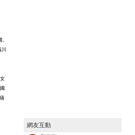
捕。
議川
婦女
括國
星薩
網友互動