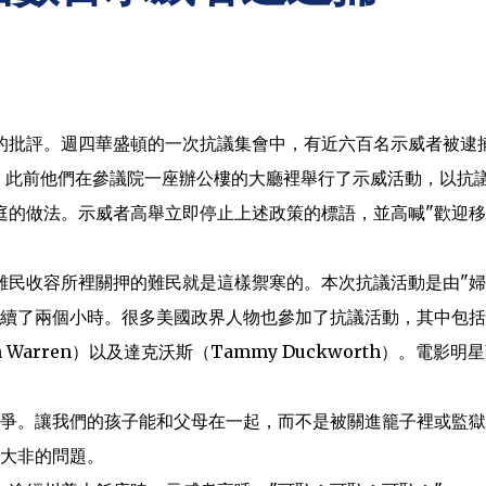
的批評。週四華盛頓的一次抗議集會中，有近六百名示威者被逮
者。此前他們在參議院一座辦公樓的大廳裡舉行了示威活動，以抗
庭的做法。示威者高舉立即停止上述政策的標語，並高喊"歡迎移
難民收容所裡關押的難民就是這樣禦寒的。本次抗議活動是由"
持續了兩個小時。很多美國政界人物也參加了抗議活動，其中包
eth Warren）以及達克沃斯（Tammy Duckworth）。電影明
抗爭。讓我們的孩子能和父母在一起，而不是被關進籠子裡或監獄
是大非的問題。