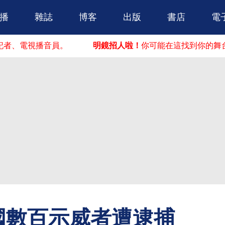
跳到主要內容
播
雜誌
博客
出版
書店
電
電視播音員。
明鏡招人啦！
你可能在這找到你的舞台。明
國數百示威者遭逮捕