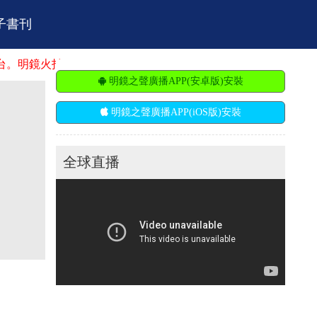
子書刊
鏡火拍招聘：市場營銷、廣告推廣、節目主持人、電視記者、電
明鏡之聲廣播APP(安卓版)安裝
明鏡之聲廣播APP(iOS版)安裝
全球直播