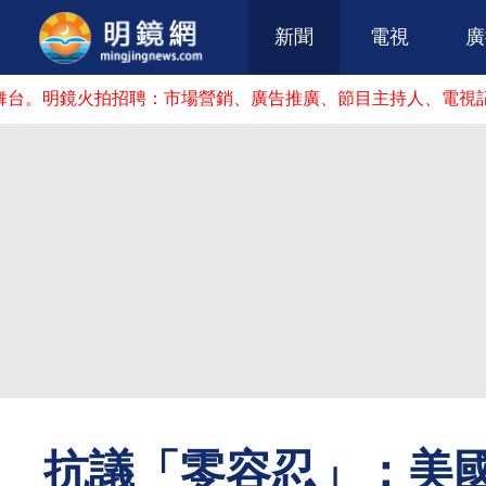
新聞
電視
廣
明鏡火拍招聘：市場營銷、廣告推廣、節目主持人、電視記者、
抗議「零容忍」：美