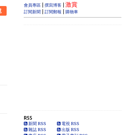
激賞
estate prices dram...
|
|
會員專區
撰寫博客
鏡
|
|
訂閱新聞
訂閱郵報
購物車
Anonymous
Like
Anonymous
Heya i am for the first time here. I
came across t...
Oliver Jones
This is very interesting, You are a
very skilled b...
Anonymous
一路走好 你在天之灵一定要让共党倒
台！
Anonymous
走好
RSS
Anonymous
新聞 RSS
電視 RSS
別太自信，自以為是華夏血統，可能只
雜誌 RSS
出版 RSS
是蒙人，看人看歷史要客觀些，不是前