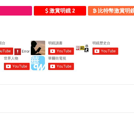
激賞明鏡 2
比特幣激賞明