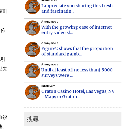
Roomi alex
I appreciate you sharing this fresh
被劃
and fascinatin...
Anonymous
With the growing ease of internet
宣佈
entry, video sl...
Anonymous
Figure2 shows that the proportion
of standard gamb...
也引
Anonymous
以失
Until at least of|no less than} 5000
surveys were ...
fancieyam
Graton Casino Hotel, Las Vegas, NV
- Mapyro Graton...
Anonymous
How to make money online, how to
恤衫
make money online...
搜尋
跡。
Cecilia
When Vancouver and Toronto real