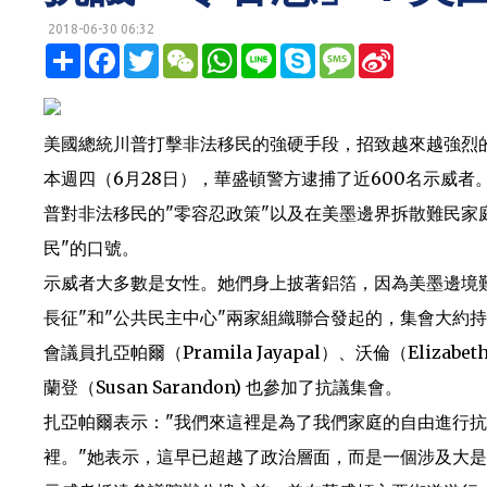
2018-06-30 06:32
明鏡網 http://mingjingnews.com
分
F
T
W
W
L
S
M
S
享
a
w
e
h
i
k
e
i
c
i
C
a
n
y
s
n
e
t
h
t
e
p
s
a
b
t
a
s
e
a
W
o
e
t
A
g
e
美國總統川普打擊非法移民的強硬手段，招致越來越強烈
o
r
p
e
i
k
p
b
本週四（6月28日），華盛頓警方逮捕了近600名示威
o
普對非法移民的"零容忍政策"以及在美墨邊界拆散難民家
民"的口號。
示威者大多數是女性。她們身上披著鋁箔，因為美墨邊境
長征"和"公共民主中心"兩家組織聯合發起的，集會大約
會議員扎亞帕爾（Pramila Jayapal）、沃倫（Elizab
蘭登（Susan Sarandon) 也參加了抗議集會。
扎亞帕爾表示："我們來這裡是為了我們家庭的自由進行
裡。"她表示，這早已超越了政治層面，而是一個涉及大