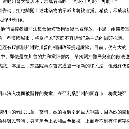
途經川普大飯店時，示威者高呼："可恥！可恥！可恥！"
警告稱，拒絕離開上述建築物的示威者將被逮捕。稍後，示威者
約90分鐘。
。他們被控參加非法集會遭短暫拘留後已被釋放。不過，組織者
的一些美國城市，將舉行以"家庭不容拆散"為主題的街頭抗議。
經有17個聯邦州對川普的相關政策提起訴訟。目前，仍有大約
站中。即便是在川普的共和黨陣營內，單獨關押難民兒童的做法
共識。本週三，眾議院再次嘗試通過一項新的移民法，但最終仍
因非法入境而被關押的兒童。在亞利桑那州的圖森市，梅蘭妮亞
容關押的難民兒童。當時，她的著裝引起巨大爭議，因為她的體
亞前往難民營時，身著黑色上衣和白色長褲，上面看不到有任何字