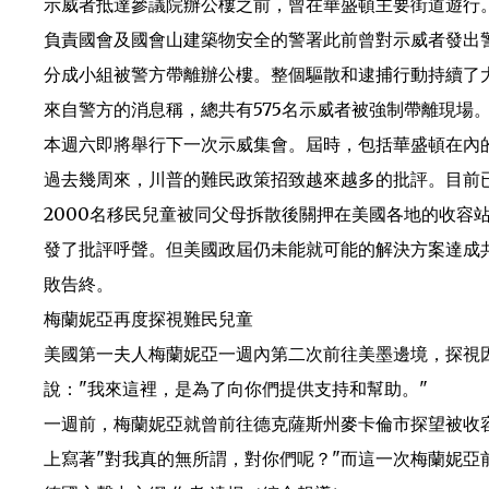
示威者抵達參議院辦公樓之前，曾在華盛頓主要街道遊行。
負責國會及國會山建築物安全的警署此前曾對示威者發出
分成小組被警方帶離辦公樓。整個驅散和逮捕行動持續了大
來自警方的消息稱，總共有575名示威者被強制帶離現場
本週六即將舉行下一次示威集會。屆時，包括華盛頓在內
過去幾周來，川普的難民政策招致越來越多的批評。目前已
2000名移民兒童被同父母拆散後關押在美國各地的收容
發了批評呼聲。但美國政屆仍未能就可能的解決方案達成
敗告終。
梅蘭妮亞再度探視難民兒童
美國第一夫人梅蘭妮亞一週內第二次前往美墨邊境，探視
說："我來這裡，是為了向你們提供支持和幫助。"
一週前，梅蘭妮亞就曾前往德克薩斯州麥卡倫市探望被收
上寫著"對我真的無所謂，對你們呢？"而這一次梅蘭妮