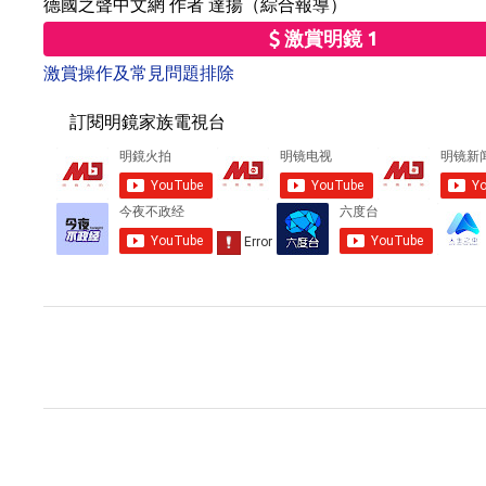
德國之聲中文網 作者 達揚（綜合報導）
激賞明鏡 1
激賞操作及常見問題排除
訂閱明鏡家族電視台
留
言