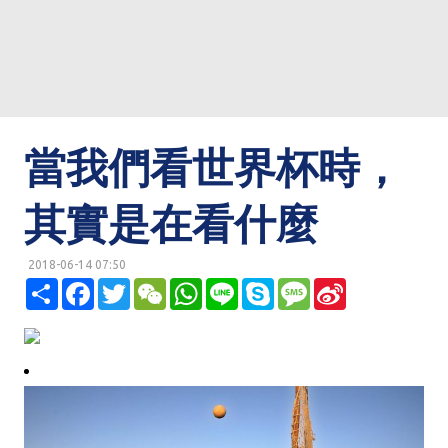
當我們看世界杯時，
其實是在看什麼
2018-06-14 07:50
明鏡網 http://mingjingnews.com
分
F
T
W
W
L
S
M
S
享
a
w
e
h
i
k
e
i
c
i
C
a
n
y
s
n
e
t
h
t
e
p
s
a
b
t
a
s
e
a
W
o
e
t
A
g
e
o
r
p
e
i
k
p
b
o