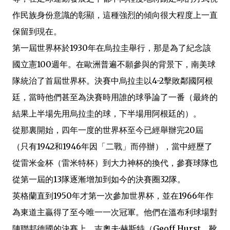
作民族身份意識的彰顯，這種強烈的傾向很大程度上一直
保留到現在。
第一屆世界杯於1930年在烏拉圭舉行，那是為了紀念該
國立憲100週年。在歐洲普遍不願參與的背景下，南美球
隊統治了首屆世界杯。決賽中烏拉圭以4-2擊敗鄰國阿根
廷，當時他們甚至為決賽時用誰的球爭論了一番（最終的
結果上半場先用烏拉圭的球，下半場用阿根廷的）。
從那裏開始，四年一度的世界杯至今已經舉辦完20屆
（只有1942和1946年因「二戰」而停辦），當中經歷了
從雷米金杯（雷米特杯）到大力神杯的換代，參賽球隊也
從第一屆的13隊逐漸增加到如今的決賽圈32隊。
英格蘭直到1950年才第一次參加世界杯，並在1966年作
為東道主贏得了至今唯一一次冠軍。他們在溫布利球場對
陣聯邦德國的決賽上，吉奧夫·赫斯特（Geoff Hurst，靴