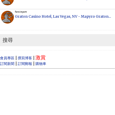
fancieyam
Graton Casino Hotel, Las Vegas, NV - Mapyro Graton...
Anonymous
How to make money online, how to make money
online...
搜尋
Cecilia
When Vancouver and Toronto real estate prices
激賞
dram...
|
|
會員專區
撰寫博客
|
|
訂閱新聞
訂閱郵報
購物車
Anonymous
Like
Anonymous
Heya i am for the first time here. I came across t...
Oliver Jones
This is very interesting, You are a very skilled b...