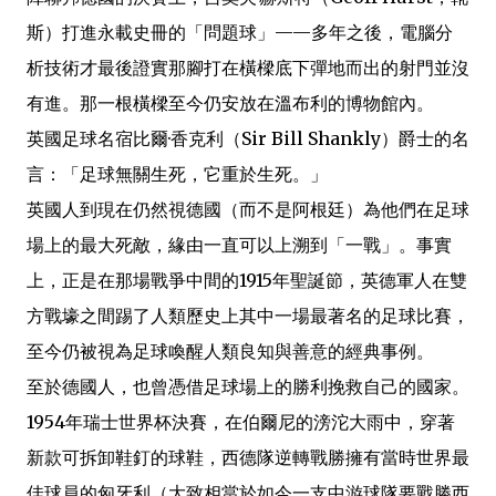
斯）打進永載史冊的「問題球」——多年之後，電腦分
析技術才最後證實那腳打在橫樑底下彈地而出的射門並沒
有進。那一根橫樑至今仍安放在溫布利的博物館內。
英國足球名宿比爾·香克利（Sir Bill Shankly）爵士的名
言：「足球無關生死，它重於生死。」
英國人到現在仍然視德國（而不是阿根廷）為他們在足球
場上的最大死敵，緣由一直可以上溯到「一戰」。事實
上，正是在那場戰爭中間的1915年聖誕節，英德軍人在雙
方戰壕之間踢了人類歷史上其中一場最著名的足球比賽，
至今仍被視為足球喚醒人類良知與善意的經典事例。
至於德國人，也曾憑借足球場上的勝利挽救自己的國家。
1954年瑞士世界杯決賽，在伯爾尼的滂沱大雨中，穿著
新款可拆卸鞋釘的球鞋，西德隊逆轉戰勝擁有當時世界最
佳球員的匈牙利（大致相當於如今一支中游球隊要戰勝西