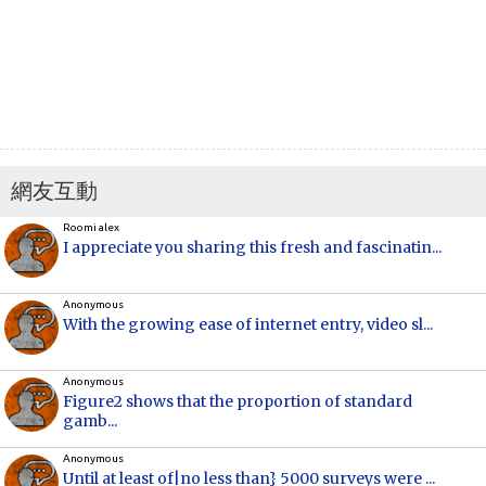
網友互動
Roomi alex
I appreciate you sharing this fresh and fascinatin...
Anonymous
With the growing ease of internet entry, video sl...
Anonymous
Figure2 shows that the proportion of standard
gamb...
Anonymous
Until at least of|no less than} 5000 surveys were ...