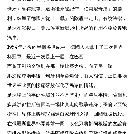
班牙）奪得冠軍。這場後來被記作「伯爾尼奇蹟」的勝
利，鼓舞了德國人從「二戰」的陰霾中走出。有說法指，
足球在戰後日耳曼民族重新崛起中所起的作用不亞於奔馳
汽車。
1954年之後的半個多世紀中，德國人又拿下了三次世界
杯冠軍，最近一次是上一屆，在巴西！
而匈牙利的命運則在那一場比賽之後走向了另一端——
那次輸球兩年後，匈牙利革命爆發，有人相信，正是那場
世界杯比賽的慘痛落敗催化了民眾的情緒。
足球場上的事延伸場外並不是歷史中的罕見事情。薩爾瓦
多與洪都拉斯曾因為一場比賽走向戰爭邊緣；哥倫比亞後
衛在世界杯上將球誤踢進自家球門之後，回國就被槍殺。
在俄羅斯世界杯開幕前一周，以色列將對阿根廷的友誼賽
安排在耶路撒冷，結果阿根廷隊在收到巴勒斯坦的威脅之