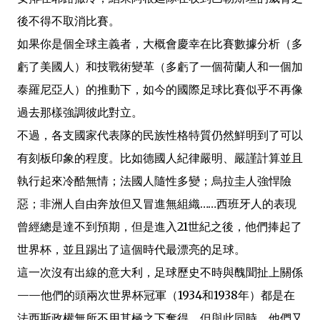
後不得不取消比賽。
如果你是個全球主義者，大概會慶幸在比賽數據分析（多
虧了美國人）和技戰術變革（多虧了一個荷蘭人和一個加
泰羅尼亞人）的推動下，如今的國際足球比賽似乎不再像
過去那樣強調彼此對立。
不過，各支國家代表隊的民族性格特質仍然鮮明到了可以
有刻板印象的程度。比如德國人紀律嚴明、嚴謹計算並且
執行起來冷酷無情；法國人隨性多變；烏拉圭人強悍險
惡；非洲人自由奔放但又冒進無組織……西班牙人的表現
曾經總是達不到預期，但是進入21世紀之後，他們捧起了
世界杯，並且踢出了這個時代最漂亮的足球。
這一次沒有出線的意大利，足球歷史不時與醜聞扯上關係
——他們的頭兩次世界杯冠軍（1934和1938年）都是在
法西斯政權無所不用其極之下奪得，但與此同時，他們又