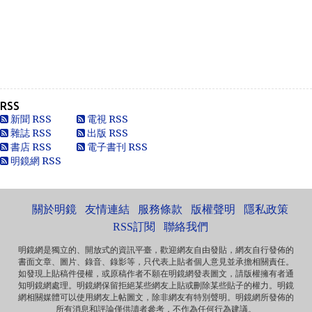
Anonymous
一路走好 你在天之灵一定要让共党倒台！
Anonymous
走好
RSS
Anonymous
新聞 RSS
電視 RSS
別太自信，自以為是華夏血統，可能只是蒙人，看人看歷史
雜誌 RSS
出版 RSS
要客觀些，不是前朝無能，也用不了割.你還有看看這...
書店 RSS
電子書刊 RSS
明鏡網 RSS
黄永南
本人大陆公民，一直不愿接受英香港人纳入中国，英香港人
非华夏民族！坚决反对英香港纳入中国版图，有辱华夏...
關於明鏡
友情連結
服務條款
版權聲明
隱私政策
Marlymhihi
面向大海，春暖花开 ...
RSS訂閱
聯絡我們
明鏡網是獨立的、開放式的資訊平臺，歡迎網友自由發貼，網友自行發佈的
書面文章、圖片、錄音、錄影等，只代表上貼者個人意見並承擔相關責任。
Anonymous
如發現上貼稿件侵權，或原稿作者不願在明鏡網發表圖文，請版權擁有者通
《海葬 · 爱的归宿》 冰一样激烈的爱 黑一样遥远的爱 海一样
知明鏡網處理。明鏡網保留拒絕某些網友上貼或刪除某些貼子的權力。明鏡
深沉的爱 天一样高广的爱 一个丈夫对妻...
網相關媒體可以使用網友上帖圖文，除非網友有特別聲明。明鏡網所發佈的
所有消息和評論僅供讀者參考，不作為任何行為建議。