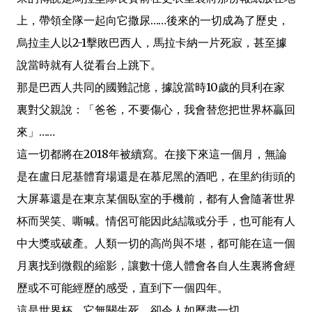
上，帶領全隊一起向它撒尿……後來的一切成為了歷史，
烏拉圭人以2-1擊敗巴西人，馬拉卡納一片死寂，甚至據
說當時就有人從看台上跳下。
那是巴西人共同的國難記憶，據說當時10歲的貝利在家
裏對父親說：「爸爸，不要傷心，我會替您把世界杯贏回
來」……
這一切都將在2018年被續寫。在接下來這一個月，無論
是在盧日尼基體育場還是在慕尼黑的酒吧，在里約街頭的
大屏幕還是在東京某個臥室的手機前，都有人會隨著世界
杯而哭笑、嘶喊。情侶可能因此結識或分手，也可能有人
中大獎或破產。人類一切的高尚與不堪，都可能在這一個
月裏找到微觀的縮影，讓數十億人體會各自人生裏將會經
歷或不可能經歷的感受，直到下一個四年。
這是世界杯，它無關生死，卻令人如歷盡一切。