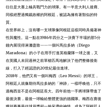
往往是大賽上極具戰鬥力的球隊。有一半意大利人後裔、
同樣經歷過獨裁政權的阿根廷，被認為擁有著類似的特
質。
在世界杯上，沒有哪一支球隊像阿根廷這樣同時具備著神
性與魔性。這一點在1986年四分之一決賽下半場的那5分
鐘內展現得淋灕盡致——一個叫馬拉多納（Diego
Maradona）的小子在用手打進英格蘭隊一球之後，又
在英國人未回過神之前單槍匹馬地解決了他們整條後衛
線，打入了經認證的20世紀最佳進球。
2018年，他們又有一個叫梅西（Leo Messi）的球王，
阿根廷人就像期待馬拉多納的「神跡」一樣呼喚他，只不
過梅西並不是在阿根廷長大。四年前他一手將球隊帶進了
最後決賽，最後一球輸給整體更強的德國隊。梅西在賽後
獲頒賽事最佳球員獎卻一臉呆滯的神情，成為了阿根廷人