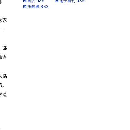
書店 RSS
電子書刊 RSS
印
朝無能，也用不了割.你還有看看這...
明鏡網 RSS
黄永南
本人大陆公民，一直不愿接受英香港人
大家
纳入中国，英香港人非华夏民族！坚决
反对英香港纳入中国版图，有辱华夏...
二
Marlymhihi
面向大海，春暖花开 ...
，部
Anonymous
《海葬 · 爱的归宿》 冰一样激烈的爱 黑
賴過
一样遥远的爱 海一样深沉的爱 天一样高
广的爱 一个丈夫对妻...
Anonymous
那些自由飞舞的灵魂，总是让逐渐安于
大腦
现状的我们惭愧，不安而又沉默……先生
憶。
走好！
Anonymous
對這
《惩罚》 你要死在自由之邦 就让你死无
葬身之地 你呼吁落实宪法 就把你落实到
牢监禁闭 你爱妻如痴如...
Anonymous
《海葬 · 爱的归宿》 冰一样激烈的爱 黑
一样遥远的爱 海一样深沉的爱 天一样高
广的爱 一个丈夫对妻...