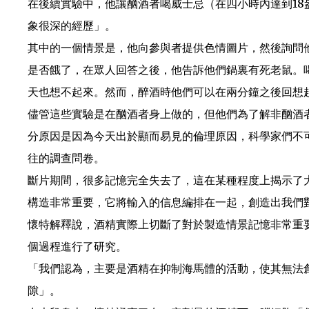
在後續實驗中，他讓酗酒者喝威士忌（在四小時內達到1
象很深的經歷」。
其中的一個情景是，他向參與者提供色情圖片，然後詢問
是否餓了，在眾人回答之後，他告訴他們鍋裏有死老鼠。
天也想不起來。然而，醉酒時他們可以在兩分鐘之後回想
儘管這些實驗是在酗酒者身上做的，但他們為了解非酗酒
分原因是因為今天出於顯而易見的倫理原因，科學家們不
往的調查問卷。
斷片期間，很多記憶完全失去了，這在某種程度上揭示了
構造非常重要，它將輸入的信息編排在一起，創造出我們
懷特解釋說，酒精實際上切斷了對於製造情景記憶非常重
個過程進行了研究。
「我們認為，主要是酒精在抑制海馬體的活動，使其無法
隙」。