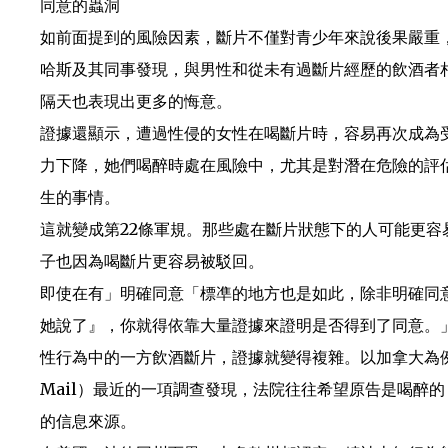
同意的蟲洞
如前面提到的風險因素，斷片不僅對青少年來說後果嚴重
哈斯及其同事發現，與男性和從未有過斷片經歷的飲酒者
隔天也表現出更多的悔意。
證據還顯示，遭過性侵的女性在喝斷片時，容易再次成為
力下降，她們喝醉時處在風險中，尤其是對潛在危險的評
生的事情。
這就變成第22條軍規。那些處在斷片狀態下的人可能更
子也因為喝斷片更容易被駁回。
即使在有」明確同意「標凖的地方也是如此，除非明確同
她說了』，你就得依靠大量證據來證明是否得到了同意。
性行為中的一方飲酒斷片，證據就變得複雜。以加拿大為例，
Mail）最近的一項調查發現，法院往往希望原告是喝醉
的信息來源。