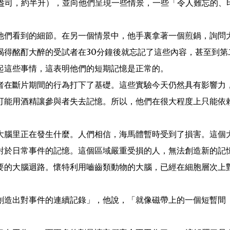
8盎司，約半升），並向他們呈現一些情景，一些「令人難忘的、
他們看到的細節。在另一個情景中，他手裏拿著一個煎鍋，詢問
喝得酩酊大醉的受試者在30分鐘後就忘記了這些內容，甚至到第
起這些事情，這表明他們的短期記憶是正常的。
者在斷片期間的行為打下了基礎。這些實驗今天仍然具有影響力
可能用酒精讓參與者失去記憶。所以，他們在很大程度上只能依
大腦里正在發生什麼。人們相信，海馬體暫時受到了損害。這個
對於日常事件的記憶。這個區域嚴重受損的人，無法創造新的記
要的大腦迴路。懷特利用嚙齒類動物的大腦，已經在細胞層次上
創造出對事件的連續記錄」，他說，「就像磁帶上的一個短暫間