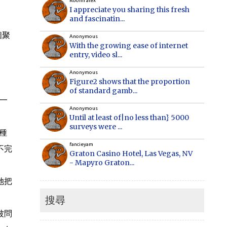
Roomi alex
I appreciate you sharing this fresh
and fascinatin...
個聚
Anonymous
With the growing ease of internet
entry, video sl...
Anonymous
Figure2 shows that the proportion
of standard gamb...
一
Anonymous
Until at least of|no less than} 5000
surveys were ...
種
fancieyam
不完
Graton Casino Hotel, Las Vegas, NV
- Mapyro Graton...
她把
Anonymous
How to make money online, how to
make money online...
搜尋
被問
Cecilia
When Vancouver and Toronto real