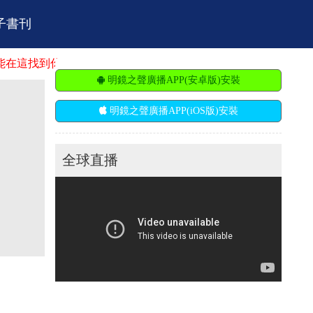
子書刊
的舞台。明鏡火拍招聘：市場營銷、廣告推廣、節目主持人、電
明鏡之聲廣播APP(安卓版)安裝
明鏡之聲廣播APP(iOS版)安裝
全球直播