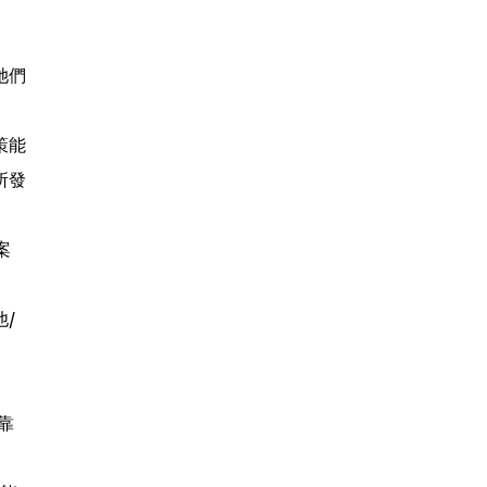
她們
策能
所發
案
/
靠