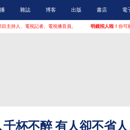
跳到主要內容
播
雜誌
博客
出版
書店
電
電視記者、電視播音員。
明鏡招人啦！
你可能在這找到你
千杯不醉 有人卻不省人