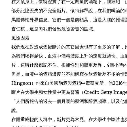
在大鼠身上，懷特證實了在一定劑量的酒精下，腦細胞「
部分記憶丟失的不完全斷片。懷特解釋說，在我們喝酒的
馬體傳輸外界信息。它們一個是前額葉，這是大腦的推理
杏仁核，這是向我們發出危險警告的區域。
風險因素
我們現在對造成酒後斷片的其它因素也有了更多的了解，
為我們喝得越快，血液中酒精濃度上升的速度就越快。血液中
片，這時什麼都記不住。根據性別和體重差異，4個小時內
但是，血液中的酒精濃度並不能解釋在飲酒量差不多的情況
Hingson）也來自美國酗酒與酒精中毒研究所，他201
斷片在大學生和女性當中更為普遍（Credit: Getty Imag
「人們所報告的過去一個月裏的酗酒和醉酒頻率，以及他
說。
在體重較輕的人群中，斷片更為常見。在大學生中斷片也