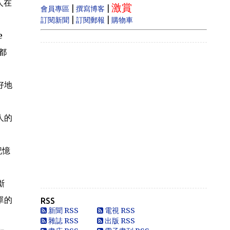
人在
激賞
estate prices dram...
|
|
會員專區
撰寫博客
|
|
訂閱新聞
訂閱郵報
購物車
Anonymous
e
Like
都
Anonymous
Heya i am for the first time here. I
came across t...
好地
Oliver Jones
This is very interesting, You are a
人的
very skilled b...
Anonymous
一路走好 你在天之灵一定要让共党倒
記憶
台！
Anonymous
走好
斷
單的
RSS
Anonymous
新聞 RSS
電視 RSS
別太自信，自以為是華夏血統，可能只
雜誌 RSS
出版 RSS
是蒙人，看人看歷史要客觀些，不是前