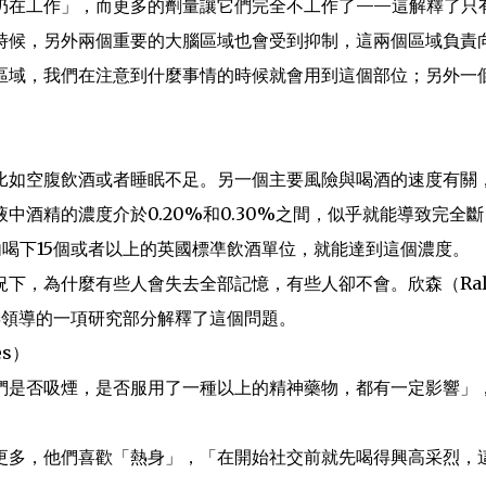
仍在工作」，而更多的劑量讓它們完全不工作了——這解釋了只
時候，另外兩個重要的大腦區域也會受到抑制，這兩個區域負責
區域，我們在注意到什麼事情的時候就會用到這個部位；另外一
比如空腹飲酒或者睡眠不足。另一個主要風險與喝酒的速度有關
酒精的濃度介於0.20%和0.30%之間，似乎就能導致完全斷
喝下15個或者以上的英國標凖飲酒單位，就能達到這個濃度。
下，為什麼有些人會失去全部記憶，有些人卻不會。欣森（Ral
6年領導的一項研究部分解釋了這個問題。
es）
們是否吸煙，是否服用了一種以上的精神藥物，都有一定影響」
更多，他們喜歡「熱身」，「在開始社交前就先喝得興高采烈，