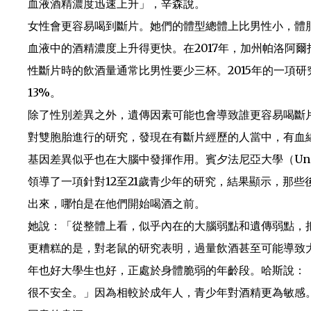
血液酒精濃度迅速上升」，辛森說。
女性會更容易喝到斷片。她們的體型總體上比男性小，體
血液中的酒精濃度上升得更快。在2017年，加州帕洛阿爾托大學（P
性斷片時的飲酒量通常比男性要少三杯。2015年的一項
13%。
除了性別差異之外，遺傳因素可能也會導致誰更容易喝斷片
對雙胞胎進行的研究，發現在有斷片經歷的人當中，有血
基因差異似乎也在大腦中發揮作用。賓夕法尼亞大學（University
領導了一項針對12至21歲青少年的研究，結果顯示，那
出來，哪怕是在他們開始喝酒之前。
她說：「從整體上看，似乎內在的大腦弱點和遺傳弱點，
更糟糕的是，對老鼠的研究表明，過量飲酒甚至可能導致
年也好大學生也好，正處於身體脆弱的年齡段。哈斯說：
很不安全。」因為相較於成年人，青少年對酒精更為敏感