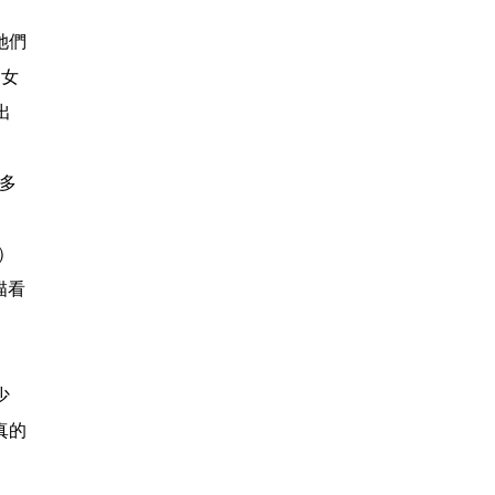
她們
，女
出
多
l）
描看
少
真的
。