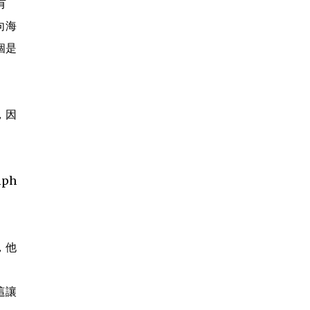
有
Anonymous
《致刘霞》 因为爱 海波之上 有玫瑰泡沫
向海
浪漫 因为爱 晓波之上 有霞光永远璀璨 因
为爱 自由之魂 此...
個是
，因
ph
，他
這讓