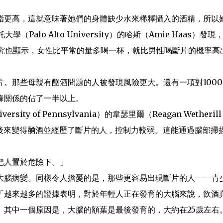
脂更高，這就意味著她們的身體缺少水來稀釋攝入的酒精，所以
alo Alto University）的哈斯（Amie Haas）發現
研究也顯示，女性比平常的量多喝一杯，就比男性喝斷片的機率高
。那些母親有酗酒問題的人被發現風險更大。還有一項對1000
緣關係的佔了一半以上。
 of Pennsylvania）的韋瑟里爾（Reagan Wetheril
些後來變得酗酒並經歷了斷片的人，控制力較弱。這能通過腦部掃
把人置於危險下。」
大腦病變。同樣令人擔憂的是，那些更容易出現斷片的人——青
「越來越多的證據表明，對於年輕人正在發育的大腦來說，飲酒
。其中一個原因是，大腦的額葉是最後發育的，大約在25歲左右