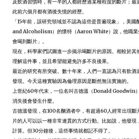
及飲酒習慣時，有一半的人都經歷過某種程度的斷片；最近
此前六個月都有酒後失憶的經歷。
「15年前，該研究領域並不認為這些是普遍現象」，美國酗酒與酒精中毒研
and Alcoholism）的懷特（Aaron White
會喝到斷片」。
現在，科學家們試圖進一步揭示喝斷片的原因。相較於其
理解這件事，並且希望能避免許多不良後果。
最近的研究有所突破。數十年來，人們一直認為只有飲酒
發現。今天這種實驗因為倫理原因是斷然無法實施的。
上世紀60年代末，一位名叫古德溫（Donald Good
消失後會發生什麼。
古德溫發現，在100名酗酒者中，有超過60人經常出現
片的人可以以一種非常連貫的方式行動。比如說，他發現
計算。但30分鐘後，這些事情就都記不得了。