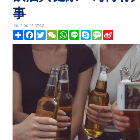
事
2018-06-28 07:38
明鏡網 http://mingjingnews.com
分
F
T
W
W
L
S
M
S
享
a
w
e
h
i
k
e
i
c
i
C
a
n
y
s
n
e
t
h
t
e
p
s
a
b
t
a
s
e
a
W
o
e
t
A
g
e
o
r
p
e
i
k
p
b
o