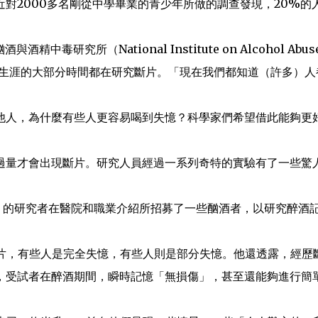
對2000多名剛從中學畢業的青少年所做的調查發現，20%的
究所（National Institute on Alcohol Abus
）說，他職業生涯的大部分時間都在研究斷片。「現在我們都知道（許多）人
他人，為什麼有些人更容易喝到失憶？科學家們希望借此能夠更
過量才會出現斷片。研究人員經過一系列奇特的實驗有了一些驚
win）的研究者在醫院和職業介紹所招募了一些酗酒者，以研究醉酒
斷片，有些人是完全失憶，有些人則是部分失憶。他還透露，經歷
，受試者在醉酒期間，瞬時記憶「無損傷」，甚至還能夠進行簡