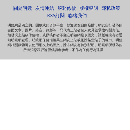
非华夏民族！坚决反对英香港纳入中国版图，有辱华夏...
關於明鏡
友情連結
服務條款
版權聲明
隱私政策
Marlymhihi
面向大海，春暖花开 ...
RSS訂閱
聯絡我們
明鏡網是獨立的、開放式的資訊平臺，歡迎網友自由發貼，網友自行發佈的
書面文章、圖片、錄音、錄影等，只代表上貼者個人意見並承擔相關責任。
Anonymous
如發現上貼稿件侵權，或原稿作者不願在明鏡網發表圖文，請版權擁有者通
《海葬 · 爱的归宿》 冰一样激烈的爱 黑一样遥远的爱 海一样
知明鏡網處理。明鏡網保留拒絕某些網友上貼或刪除某些貼子的權力。明鏡
深沉的爱 天一样高广的爱 一个丈夫对妻...
網相關媒體可以使用網友上帖圖文，除非網友有特別聲明。明鏡網所發佈的
所有消息和評論僅供讀者參考，不作為任何行為建議。
Anonymous
那些自由飞舞的灵魂，总是让逐渐安于现状的我们惭愧，不
安而又沉默……先生走好！
Anonymous
《惩罚》 你要死在自由之邦 就让你死无葬身之地 你呼吁落实
宪法 就把你落实到牢监禁闭 你爱妻如痴如...
Anonymous
《海葬 · 爱的归宿》 冰一样激烈的爱 黑一样遥远的爱 海一样
深沉的爱 天一样高广的爱 一个丈夫对妻...
Anonymous
《致刘霞》 因为爱 海波之上 有玫瑰泡沫浪漫 因为爱 晓波之
上 有霞光永远璀璨 因为爱 自由之魂 此...