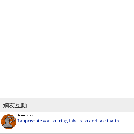
網友互動
Roomi alex
I appreciate you sharing this fresh and fascinatin...