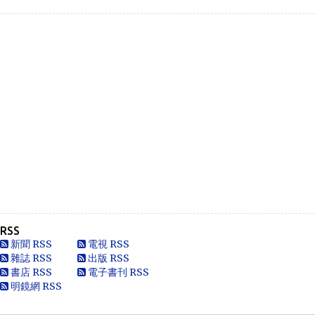
Like
Anonymous
Heya i am for the first time here. I came across t...
Oliver Jones
This is very interesting, You are a very skilled b...
Anonymous
一路走好 你在天之灵一定要让共党倒台！
Anonymous
走好
RSS
Anonymous
新聞 RSS
電視 RSS
別太自信，自以為是華夏血統，可能只是蒙人，看人看歷史
雜誌 RSS
出版 RSS
要客觀些，不是前朝無能，也用不了割.你還有看看這...
書店 RSS
電子書刊 RSS
明鏡網 RSS
黄永南
本人大陆公民，一直不愿接受英香港人纳入中国，英香港人