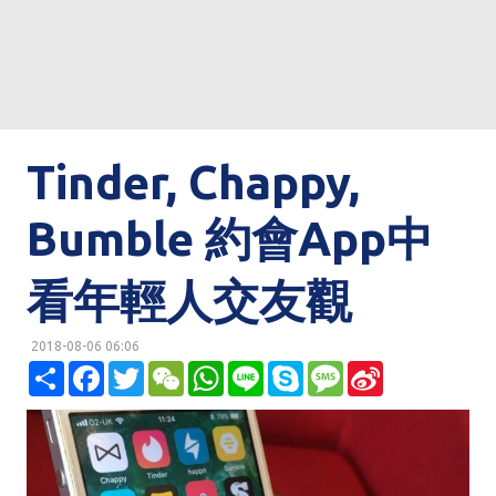
Tinder, Chappy,
Bumble 約會App中
看年輕人交友觀
2018-08-06 06:06
明鏡網 http://mingjingnews.com
分
F
T
W
W
L
S
M
S
享
a
w
e
h
i
k
e
i
c
i
C
a
n
y
s
n
e
t
h
t
e
p
s
a
b
t
a
s
e
a
W
o
e
t
A
g
e
o
r
p
e
i
k
p
b