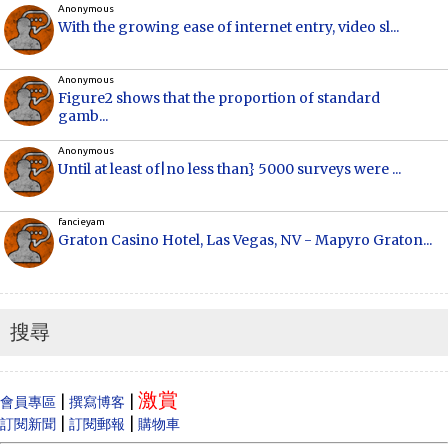
Anonymous
With the growing ease of internet entry, video sl...
Anonymous
Figure2 shows that the proportion of standard
gamb...
Anonymous
Until at least of|no less than} 5000 surveys were ...
fancieyam
Graton Casino Hotel, Las Vegas, NV - Mapyro Graton...
Anonymous
How to make money online, how to make money
online...
搜尋
Cecilia
When Vancouver and Toronto real estate prices
激賞
dram...
|
|
會員專區
撰寫博客
|
|
訂閱新聞
訂閱郵報
購物車
Anonymous