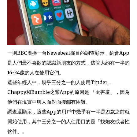
o
一則BBC廣播一台Newsbeat欄目的調查顯示，約會App
是人們最不喜歡的認識新朋友的方式，儘管大約有一半的
16-34歲的人在使用它們。
這些年輕人中，幾乎三分之一的人使用Tinder，
Chappy和Bumble之類App的原因是 「太害羞」，因為
他們在現實中與人面對面接觸有困難。
調查還顯示，這些App的用戶中幾乎有一半是21歲之前就
開始使用，其中三分之一的人使用目的是「找炮友或者性
伙伴」。